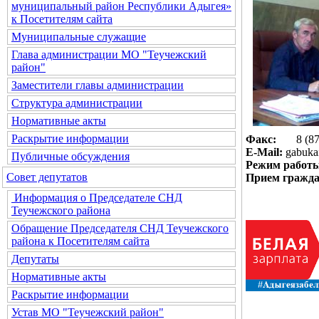
муниципальный район Республики Адыгея»
к Посетителям сайта
Муниципальные служащие
Глава администрации МО "Теучежский
район"
Заместители главы администрации
Структура администрации
Нормативные акты
Раскрытие информации
Факс:
8 (8777
E-Mail:
gabuka
Публичные обсуждения
Режим работ
Совет депутатов
Прием гражда
Информация о Председателе СНД
Теучежского района
Обращение Председателя СНД Теучежского
района к Посетителям сайта
Депутаты
Нормативные акты
Раскрытие информации
Устав МО "Теучежский район"