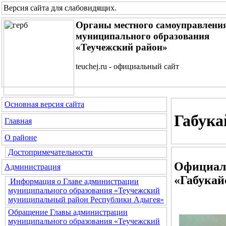
Версия сайта для слабовидящих
.
Органы местного самоуправлени
муниципального образования
«Теучежский район»
teuchej.ru - официальный сайт
Основная версия сайта
Габука
Главная
О районе
Достопримечательности
Официал
Администрация
«Габукай
Информация о Главе администрации
муниципального образования «Теучежский
муниципальный район Республики Адыгея»
Обращение Главы администрации
муниципального образования «Теучежский