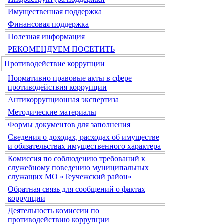
Имущественная поддержка
Финансовая поддержка
Полезная информация
РЕКОМЕНДУЕМ ПОСЕТИТЬ
Противодействие коррупции
Нормативно правовые акты в сфере
противодействия коррупции
Антикоррупционная экспертиза
Методические материалы
Формы документов для заполнения
Сведения о доходах, расходах об имуществе
и обязательствах имущественного характера
Комиссия по соблюдению требований к
служебному поведению муниципальных
служащих МО «Теучежский район»
Обратная связь для сообщений о фактах
коррупции
Деятельность комиссии по
противодействию коррупции