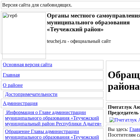
Версия сайта для слабовидящих
.
Органы местного самоуправлени
муниципального образования
«Теучежский район»
teuchej.ru - официальный сайт
Основная версия сайта
Обраще
Главная
района
О районе
Достопримечательности
Администрация
Пчегатлук Аю
Информация о Главе администрации
Председатель
муниципального образования «Теучежский
муниципальный район Республики Адыгея»
Вы здесь:
Глав
Обращение Главы администрации
Посетителям с
муниципального образования «Теучежский