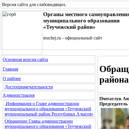
Версия сайта для слабовидящих
.
Органы местного самоуправлени
муниципального образования
«Теучежский район»
teuchej.ru - официальный сайт
Основная версия сайта
Обраще
Главная
района
О районе
Достопримечательности
Администрация
Пчегатлук Аю
Информация о Главе администрации
Председатель
муниципального образования «Теучежский
муниципальный район Республики Адыгея»
Обращение Главы администрации
муниципального образования «Теучежский