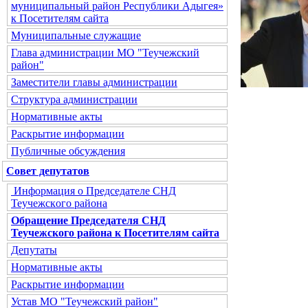
муниципальный район Республики Адыгея»
к Посетителям сайта
Муниципальные служащие
Глава администрации МО "Теучежский
район"
Заместители главы администрации
Структура администрации
Нормативные акты
Раскрытие информации
Публичные обсуждения
Совет депутатов
Информация о Председателе СНД
Теучежского района
Обращение Председателя СНД
Теучежского района к Посетителям сайта
Депутаты
Нормативные акты
Раскрытие информации
Устав МО "Теучежский район"