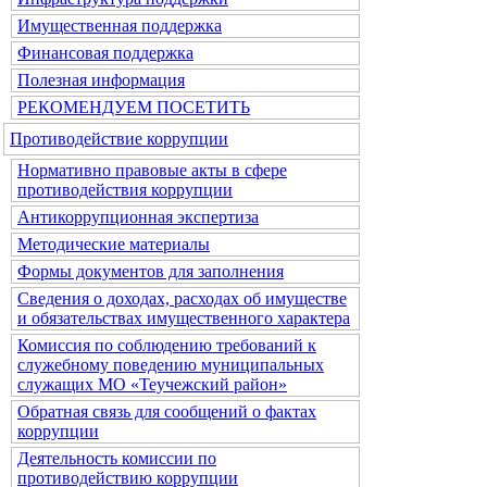
Имущественная поддержка
Финансовая поддержка
Полезная информация
РЕКОМЕНДУЕМ ПОСЕТИТЬ
Противодействие коррупции
Нормативно правовые акты в сфере
противодействия коррупции
Антикоррупционная экспертиза
Методические материалы
Формы документов для заполнения
Сведения о доходах, расходах об имуществе
и обязательствах имущественного характера
Комиссия по соблюдению требований к
служебному поведению муниципальных
служащих МО «Теучежский район»
Обратная связь для сообщений о фактах
коррупции
Деятельность комиссии по
противодействию коррупции