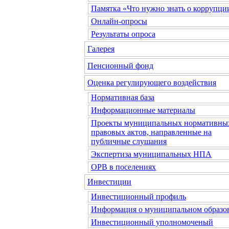
Памятка «Что нужно знать о коррупци
Онлайн-опросы
Результаты опроса
Галерея
Пенсионный фонд
Оценка регулирующего воздействия
Нормативная база
Информационные материалы
Проекты муниципальных нормативны
правовых актов, направленные на
публичные слушания
Экспертиза муниципальных НПА
ОРВ в поселениях
Инвестиции
Инвестиционный профиль
Информация о муниципальном образо
Инвестиционный уполномоченый