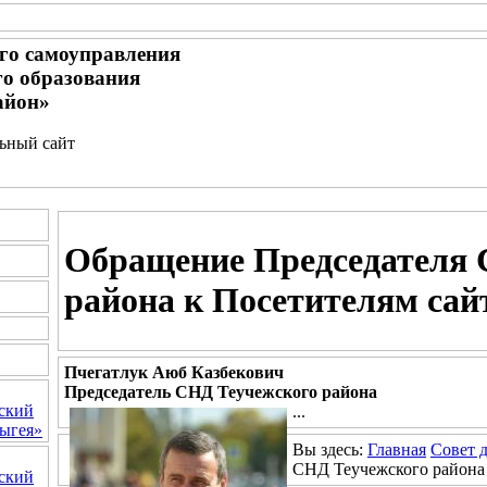
го самоуправления
о образования
айон»
льный сайт
Обращение Председателя 
района к Посетителям сай
Пчегатлук Аюб Казбекович
Председатель СНД Теучежского района
ский
...
ыгея»
Вы здесь:
Главная
Совет 
СНД Теучежского района 
ский