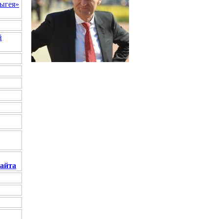
ыгея»
й
сайта