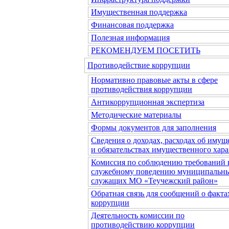
Имущественная поддержка
Финансовая поддержка
Полезная информация
РЕКОМЕНДУЕМ ПОСЕТИТЬ
Противодействие коррупции
Нормативно правовые акты в сфере
противодействия коррупции
Антикоррупционная экспертиза
Методические материалы
Формы документов для заполнения
Сведения о доходах, расходах об имущ
и обязательствах имущественного хара
Комиссия по соблюдению требований 
служебному поведению муниципальн
служащих МО «Теучежский район»
Обратная связь для сообщений о факта
коррупции
Деятельность комиссии по
противодействию коррупции