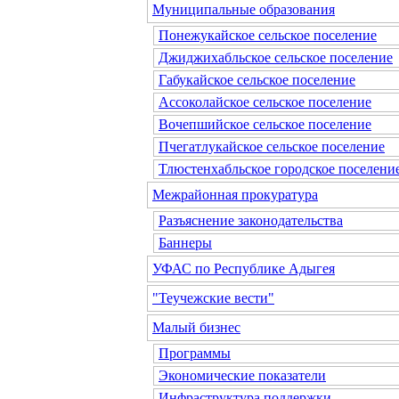
Муниципальные образования
Понежукайское сельское поселение
Джиджихабльское сельское поселение
Габукайское сельское поселение
Ассоколайское сельское поселение
Вочепшийское сельское поселение
Пчегатлукайское сельское поселение
Тлюстенхабльское городское поселени
Межрайонная прокуратура
Разъяснение законодательства
Баннеры
УФАС по Республике Адыгея
"Теучежские вести"
Малый бизнес
Программы
Экономические показатели
Инфраструктура поддержки