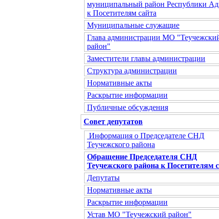
муниципальный район Республики Ад
к Посетителям сайта
Муниципальные служащие
Глава администрации МО "Теучежски
район"
Заместители главы администрации
Структура администрации
Нормативные акты
Раскрытие информации
Публичные обсуждения
Совет депутатов
Информация о Председателе СНД
Теучежского района
Обращение Председателя СНД
Теучежского района к Посетителям 
Депутаты
Нормативные акты
Раскрытие информации
Устав МО "Теучежский район"