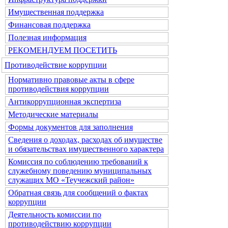
Имущественная поддержка
Финансовая поддержка
Полезная информация
РЕКОМЕНДУЕМ ПОСЕТИТЬ
Противодействие коррупции
Нормативно правовые акты в сфере
противодействия коррупции
Антикоррупционная экспертиза
Методические материалы
Формы документов для заполнения
Сведения о доходах, расходах об имуществе
и обязательствах имущественного характера
Комиссия по соблюдению требований к
служебному поведению муниципальных
служащих МО «Теучежский район»
Обратная связь для сообщений о фактах
коррупции
Деятельность комиссии по
противодействию коррупции