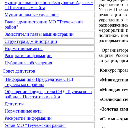
муниципальный район Республики Адыгея»
укреплению т
к Посетителям сайта
Указом Презид
реализации 
Муниципальные служащие
укреплению т
Глава администрации МО "Теучежский
распоряжением
район"
мероприятий п
Заместители главы администрации
политики, под
распоряжением
Структура администрации
Нормативные акты
Организатора
защиты Росси
Раскрытие информации
ситуации, орг
Публичные обсуждения
Конкурс прово
Совет депутатов
Информация о Председателе СНД
«Многодетна
Теучежского района
«Молодая се
Обращение Председателя СНД Теучежского
района к Посетителям сайта
«Сельская се
Депутаты
«Золотая сем
Нормативные акты
Раскрытие информации
«Семья – хра
Устав МО "Теучежский район"