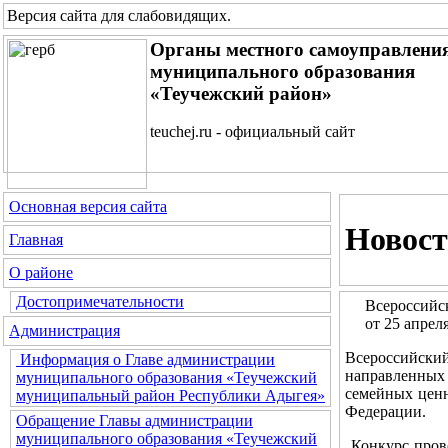
Версия сайта для слабовидящих
.
Органы местного самоуправлени
муниципального образования
«Теучежский район»
teuchej.ru - официальный сайт
Основная версия сайта
Новост
Главная
О районе
Достопримечательности
Всероссийс
от 25 апрел
Администрация
Всероссийск
Информация о Главе администрации
направленных
муниципального образования «Теучежский
семейных ценн
муниципальный район Республики Адыгея»
Федерации.
Обращение Главы администрации
муниципального образования «Теучежский
Конкурс прово