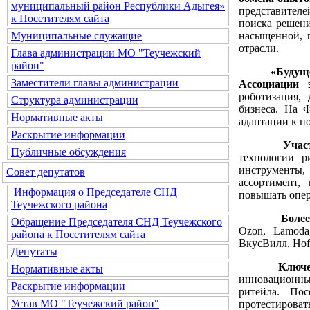
муниципальный район Республики Адыгея»
представителе
к Посетителям сайта
поиска решени
насыщенной, п
Муниципальные служащие
отрасли.
Глава администрации МО "Теучежский
район"
«Будущее ри
Заместители главы администрации
Ассоциации
роботизация,
Структура администрации
бизнеса. На 
Нормативные акты
адаптации к н
Раскрытие информации
Участники
Публичные обсуждения
технологии р
инструменты,
Совет депутатов
ассортимент,
Информация о Председателе СНД
повышать опе
Теучежского района
Более 500 
Обращение Председателя СНД Теучежского
Ozon, Lamoda
района к Посетителям сайта
ВкусВилл, Hoff
Депутаты
Ключевым э
Нормативные акты
инновационны
Раскрытие информации
ритейла. По
Устав МО "Теучежский район"
протестироват