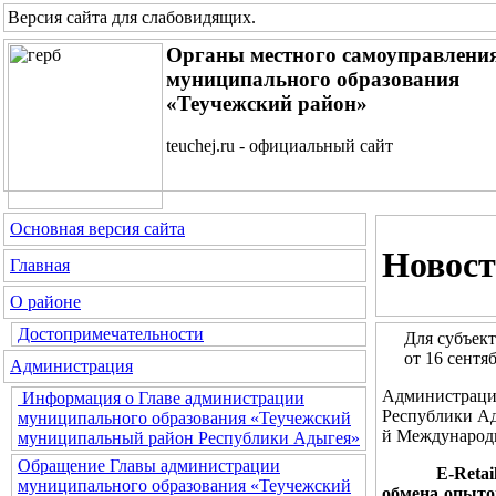
Версия сайта для слабовидящих
.
Органы местного самоуправлени
муниципального образования
«Теучежский район»
teuchej.ru - официальный сайт
Основная версия сайта
Новост
Главная
О районе
Достопримечательности
Для субъект
от 16 сентя
Администрация
Администрац
Информация о Главе администрации
Республики Ад
муниципального образования «Теучежский
й Международн
муниципальный район Республики Адыгея»
Обращение Главы администрации
E-Reta
муниципального образования «Теучежский
обмена опыто