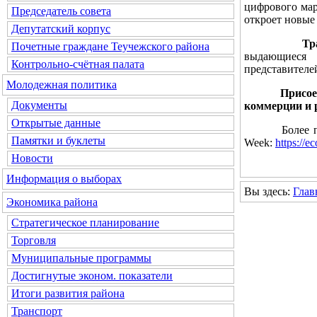
цифрового мар
Председатель совета
откроет новые
Депутатский корпус
Традицион
Почетные граждане Теучежского района
выдающиеся 
Контрольно-счётная палата
представителе
Молодежная политика
Присоединяй
Документы
коммерции и 
Открытые данные
Более подроб
Памятки и буклеты
Week:
https://e
Новости
Информация о выборах
Вы здесь:
Глав
Экономика района
Стратегическое планирование
Торговля
Муниципальные программы
Достигнутые эконом. показатели
Итоги развития района
Транспорт