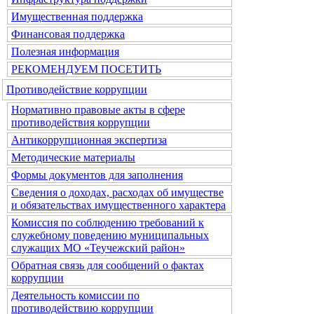
Имущественная поддержка
Финансовая поддержка
Полезная информация
РЕКОМЕНДУЕМ ПОСЕТИТЬ
Противодействие коррупции
Нормативно правовые акты в сфере
противодействия коррупции
Антикоррупционная экспертиза
Методические материалы
Формы документов для заполнения
Сведения о доходах, расходах об имуществе
и обязательствах имущественного характера
Комиссия по соблюдению требований к
служебному поведению муниципальных
служащих МО «Теучежский район»
Обратная связь для сообщений о фактах
коррупции
Деятельность комиссии по
противодействию коррупции