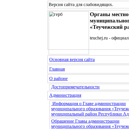
Версия сайта для слабовидящих
.
Органы местно
муниципальног
«Теучежский р
teuchej.ru - официа
Основная версия сайта
Главная
О районе
Достопримечательности
Администрация
Информация о Главе администрации
муниципального образования «Теучеж
муниципальный район Республики Ад
Обращение Главы администрации
муниципального образования «Теучеж