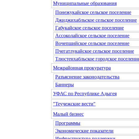
Муниципальные образования
Понежукайское сельское поселение
Джиджихабльское сельское поселение
Габукайское сельское поселение
Ассоколайское сельское поселение
Вочепшийское сельское поселение
Пчегатлукайское сельское поселение
Тлюстенхабльское городское поселени
Межрайонная прокуратура
Разъяснение законодательства
Баннеры
УФАС по Республике Адыгея
"Теучежские вести"
Малый бизнес
Программы
Экономические показатели
Инфраструктура поддержки