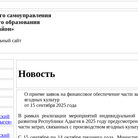
го самоуправления
о образования
айон»
льный сайт
Новость
О приеме заявок на финансовое обеспечение части за
ягодных культур
от 15 сентября 2025 года
В рамках реализации мероприятий индивидуальной 
ский
развития Республики Адыгея в 2025 году предусмотрен
ыгея»
части затрат, связанных с производством ягодных культу
ский
С 15 сентября по 14 октября текущего года Министер