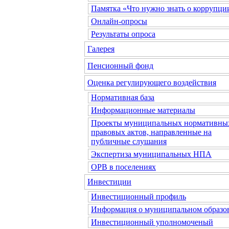
Памятка «Что нужно знать о коррупци
Онлайн-опросы
Результаты опроса
Галерея
Пенсионный фонд
Оценка регулирующего воздействия
Нормативная база
Информационные материалы
Проекты муниципальных нормативны
правовых актов, направленные на
публичные слушания
Экспертиза муниципальных НПА
ОРВ в поселениях
Инвестиции
Инвестиционный профиль
Информация о муниципальном образо
Инвестиционный уполномоченый