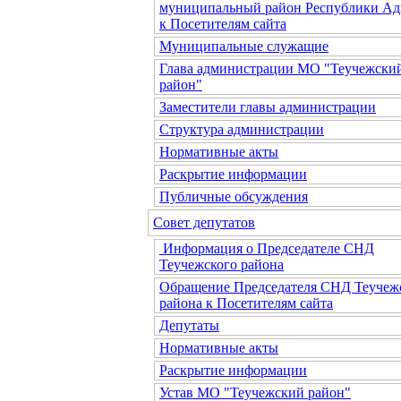
муниципальный район Республики Ад
к Посетителям сайта
Муниципальные служащие
Глава администрации МО "Теучежски
район"
Заместители главы администрации
Структура администрации
Нормативные акты
Раскрытие информации
Публичные обсуждения
Совет депутатов
Информация о Председателе СНД
Теучежского района
Обращение Председателя СНД Теучеж
района к Посетителям сайта
Депутаты
Нормативные акты
Раскрытие информации
Устав МО "Теучежский район"