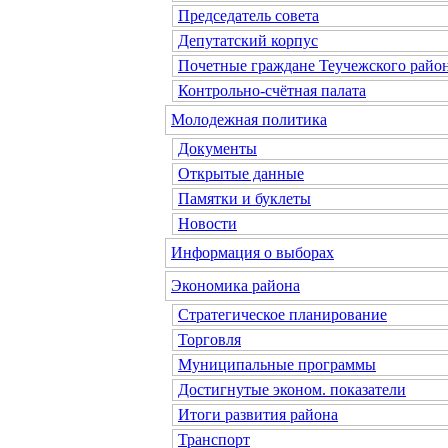
Председатель совета
Депутатский корпус
Почетные граждане Теучежского райо
Контрольно-счётная палата
Молодежная политика
Документы
Открытые данные
Памятки и буклеты
Новости
Информация о выборах
Экономика района
Стратегическое планирование
Торговля
Муниципальные программы
Достигнутые эконом. показатели
Итоги развития района
Транспорт