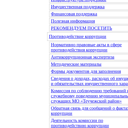
Имущественная поддержка
Финансовая поддержка
Полезная информация
РЕКОМЕНДУЕМ ПОСЕТИТЬ
Противодействие коррупции
Нормативно правовые акты в сфере
противодействия коррупции
Антикоррупционная экспертиза
Методические материалы
Формы документов для заполнения
Сведения о доходах, расходах об имущ
и обязательствах имущественного хара
Комиссия по соблюдению требований 
служебному поведению муниципальн
служащих МО «Теучежский район»
Обратная связь для сообщений о факта
коррупции
Деятельность комиссии по
противодействию коррупции