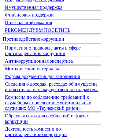
Имущественная поддержка
Финансовая поддержка
Полезная информация
РЕКОМЕНДУЕМ ПОСЕТИТЬ
Противодействие коррупции
Нормативно правовые акты в сфере
противодействия коррупции
Антикоррупционная экспертиза
Методические материалы
Формы документов для заполнения
Сведения о доходах, расходах об имуществе
и обязательствах имущественного характера
Комиссия по соблюдению требований к
служебному поведению муниципальных
служащих МО «Теучежский район»
Обратная связь для сообщений о фактах
коррупции
Деятельность комиссии по
противодействию коррупции