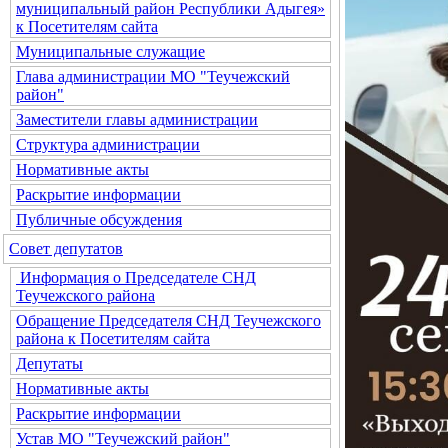
муниципальный район Республики Адыгея»
к Посетителям сайта
Муниципальные служащие
Глава администрации МО "Теучежский
район"
Заместители главы администрации
Структура администрации
Нормативные акты
Раскрытие информации
Публичные обсуждения
Совет депутатов
Информация о Председателе СНД
Теучежского района
Обращение Председателя СНД Теучежского
района к Посетителям сайта
Депутаты
Нормативные акты
Раскрытие информации
Устав МО "Теучежский район"