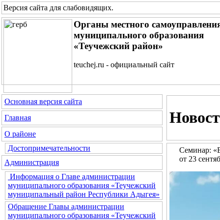
Версия сайта для слабовидящих
.
Органы местного самоуправлени
муниципального образования
«Теучежский район»
teuchej.ru - официальный сайт
Основная версия сайта
Новост
Главная
О районе
Достопримечательности
Семинар: «В
от 23 сентя
Администрация
Информация о Главе администрации
муниципального образования «Теучежский
муниципальный район Республики Адыгея»
Обращение Главы администрации
муниципального образования «Теучежский