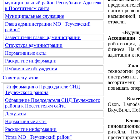
муниципальный район Республики Адыгея»
представителе
к Посетителям сайта
поиска решени
насыщенной, п
Муниципальные служащие
отрасли.
Глава администрации МО "Теучежский
район"
«Будущее ри
Заместители главы администрации
Ассоциации
роботизация,
Структура администрации
бизнеса. На 
Нормативные акты
адаптации к н
Раскрытие информации
Участники
Публичные обсуждения
технологии р
инструменты,
Совет депутатов
ассортимент,
Информация о Председателе СНД
повышать опе
Теучежского района
Более 500 
Обращение Председателя СНД Теучежского
Ozon, Lamoda
района к Посетителям сайта
ВкусВилл, Hoff
Депутаты
Ключевым э
Нормативные акты
инновационны
Раскрытие информации
ритейла. По
Устав МО "Теучежский район"
протестироват