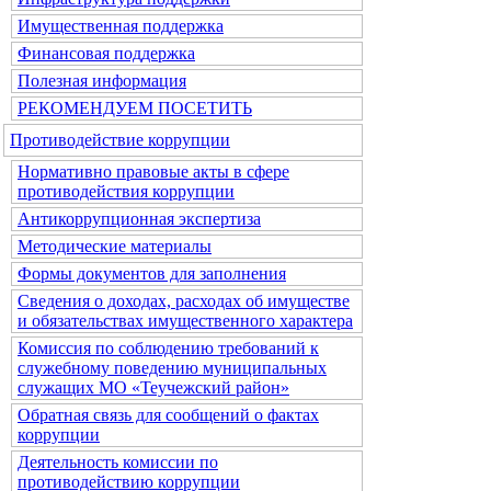
Имущественная поддержка
Финансовая поддержка
Полезная информация
РЕКОМЕНДУЕМ ПОСЕТИТЬ
Противодействие коррупции
Нормативно правовые акты в сфере
противодействия коррупции
Антикоррупционная экспертиза
Методические материалы
Формы документов для заполнения
Сведения о доходах, расходах об имуществе
и обязательствах имущественного характера
Комиссия по соблюдению требований к
служебному поведению муниципальных
служащих МО «Теучежский район»
Обратная связь для сообщений о фактах
коррупции
Деятельность комиссии по
противодействию коррупции