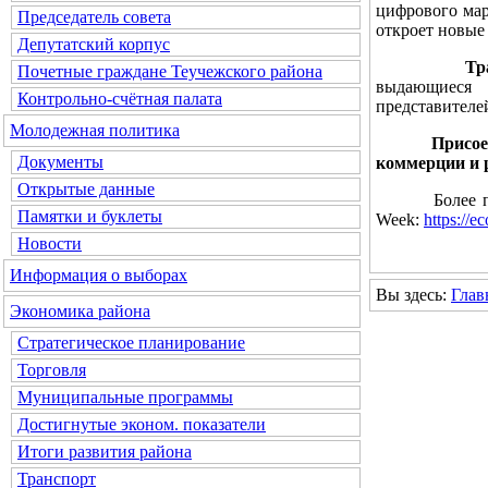
цифрового мар
Председатель совета
откроет новые
Депутатский корпус
Традицион
Почетные граждане Теучежского района
выдающиеся 
Контрольно-счётная палата
представителе
Молодежная политика
Присоединяй
Документы
коммерции и 
Открытые данные
Более подроб
Памятки и буклеты
Week:
https://e
Новости
Информация о выборах
Вы здесь:
Глав
Экономика района
Стратегическое планирование
Торговля
Муниципальные программы
Достигнутые эконом. показатели
Итоги развития района
Транспорт