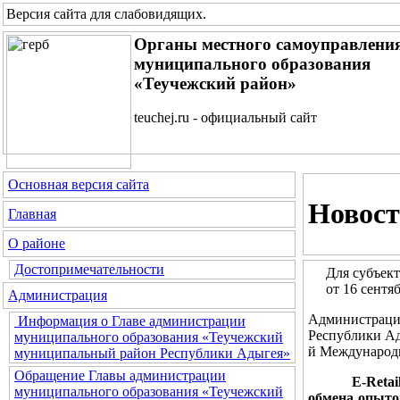
Версия сайта для слабовидящих
.
Органы местного самоуправлени
муниципального образования
«Теучежский район»
teuchej.ru - официальный сайт
Основная версия сайта
Новост
Главная
О районе
Достопримечательности
Для субъект
от 16 сентя
Администрация
Администрац
Информация о Главе администрации
Республики Ад
муниципального образования «Теучежский
й Международн
муниципальный район Республики Адыгея»
Обращение Главы администрации
E-Reta
муниципального образования «Теучежский
обмена опыто