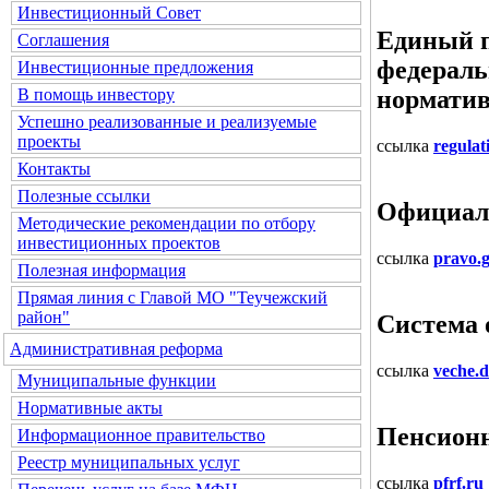
Инвестиционный Совет
Единый п
Соглашения
федераль
Инвестиционные предложения
В помощь инвестору
норматив
Успешно реализованные и реализуемые
проекты
ссылка
regulat
Контакты
Полезные ссылки
Официал
Методические рекомендации по отбору
инвестиционных проектов
ссылка
pravo.g
Полезная информация
Прямая линия с Главой МО "Теучежский
район"
Система 
Административная реформа
ссылка
veche.
Муниципальные функции
Нормативные акты
Пенсион
Информационное правительство
Реестр муниципальных услуг
ссылка
pfrf.ru