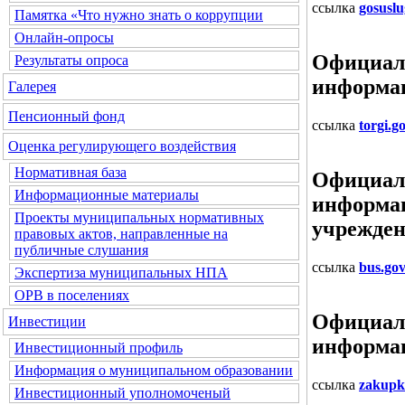
ссылка
gosuslu
Памятка «Что нужно знать о коррупции
Онлайн-опросы
Официаль
Результаты опроса
информац
Галерея
Пенсионный фонд
ссылка
torgi.g
Оценка регулирующего воздействия
Нормативная база
Официаль
Информационные материалы
информац
Проекты муниципальных нормативных
учрежде
правовых актов, направленные на
публичные слушания
ссылка
bus.gov
Экспертиза муниципальных НПА
ОРВ в поселениях
Официаль
Инвестиции
информац
Инвестиционный профиль
Информация о муниципальном образовании
ссылка
zakupki
Инвестиционный уполномоченый