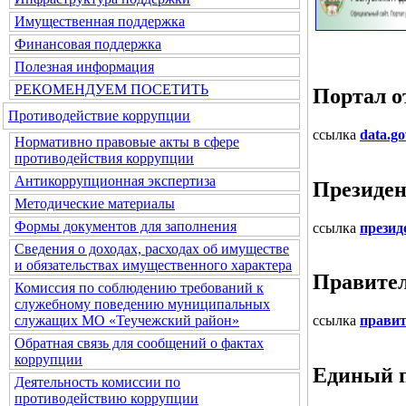
Имущественная поддержка
Финансовая поддержка
Полезная информация
РЕКОМЕНДУЕМ ПОСЕТИТЬ
Портал о
Противодействие коррупции
ссылка
data.go
Нормативно правовые акты в сфере
противодействия коррупции
Антикоррупционная экспертиза
Президен
Методические материалы
Формы документов для заполнения
ссылка
презид
Сведения о доходах, расходах об имуществе
и обязательствах имущественного характера
Правител
Комиссия по соблюдению требований к
служебному поведению муниципальных
служащих МО «Теучежский район»
ссылка
правит
Обратная связь для сообщений о фактах
коррупции
Единый п
Деятельность комиссии по
противодействию коррупции