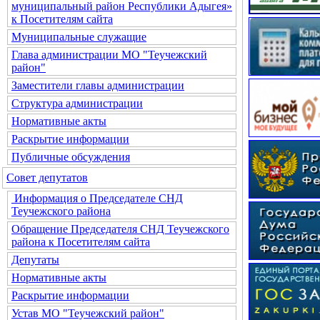
муниципальный район Республики Адыгея»
к Посетителям сайта
Муниципальные служащие
Глава администрации МО "Теучежский
район"
Заместители главы администрации
Структура администрации
Нормативные акты
Раскрытие информации
Публичные обсуждения
Совет депутатов
Информация о Председателе СНД
Теучежского района
Обращение Председателя СНД Теучежского
района к Посетителям сайта
Депутаты
Нормативные акты
Раскрытие информации
Устав МО "Теучежский район"