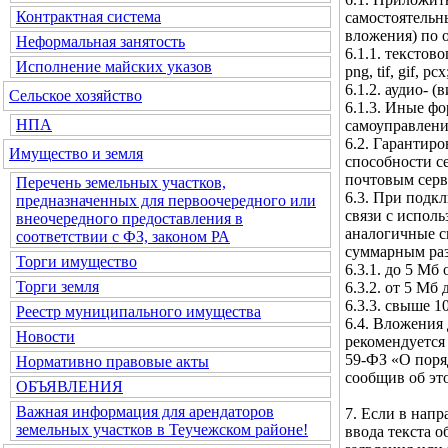
Контрактная система
самостоятельн
вложения) по 
Неформальная занятость
6.1.1. текстовог
Исполнение майских указов
png, tif, gif, pcx
6.1.2. аудио- (
Сельское хозяйство
6.1.3. Иные ф
НПА
самоуправлени
6.2. Гарантир
Имущество и земля
способности с
почтовым серв
Перечень земельных участков,
6.3. При подк
предназначенных для первоочередного или
связи с испол
внеочередного предоставления в
аналогичные с
соответствии с ФЗ, законом РА
суммарным ра
Торги имущество
6.3.1. до 5 Мб
Торги земля
6.3.2. от 5 Мб
6.3.3. свыше 1
Реестр муниципального имущества
6.4. Вложения 
Новости
рекомендуется 
59-ФЗ «О поря
Нормативно правовые акты
сообщив об эт
ОБЪЯВЛЕНИЯ
Важная информация для арендаторов
7. Если в нап
земельных участков в Теучежском районе!
ввода текста 