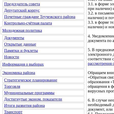
3.1. в форме э
Председатель совета
при наличии) и
Депутатский корпус
3.2. в письмен
Почетные граждане Теучежского района
наличии) и по
3.3. в форме т
Контрольно-счётная палата
наличии) и но
Молодежная политика
4. Уведомлени
Документы
документа по а
Открытые данные
5. В предназн
Памятки и буклеты
электронного 
Новости
соответствии 
рассмотрения 
Информация о выборах
Обращаем вним
Экономика района
«Обратная свя
Стратегическое планирование
образования «
обращения в ф
Торговля
вирусных про
Муниципальные программы
Достигнутые эконом. показатели
6. В случае н
необходимый д
Итоги развития района
документ, или
Транспорт
6.1. Приложит