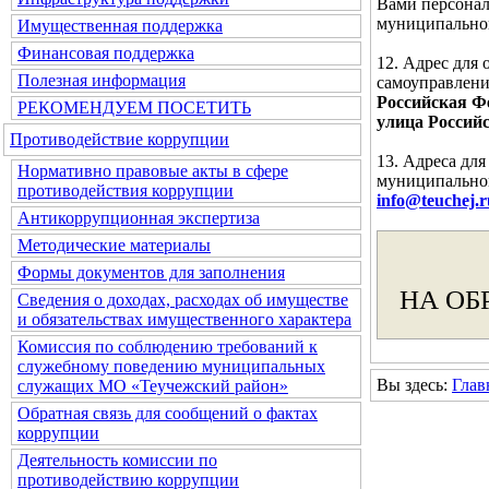
Вами персонал
муниципальног
Имущественная поддержка
Финансовая поддержка
12. Адрес для
Полезная информация
самоуправлени
Российская Фе
РЕКОМЕНДУЕМ ПОСЕТИТЬ
улица Российс
Противодействие коррупции
13. Адреса дл
Нормативно правовые акты в сфере
муниципальног
противодействия коррупции
info@teuchej.r
Антикоррупционная экспертиза
Методические материалы
Формы документов для заполнения
НА ОБ
Сведения о доходах, расходах об имуществе
и обязательствах имущественного характера
Комиссия по соблюдению требований к
служебному поведению муниципальных
Вы здесь:
Глав
служащих МО «Теучежский район»
Обратная связь для сообщений о фактах
коррупции
Деятельность комиссии по
противодействию коррупции