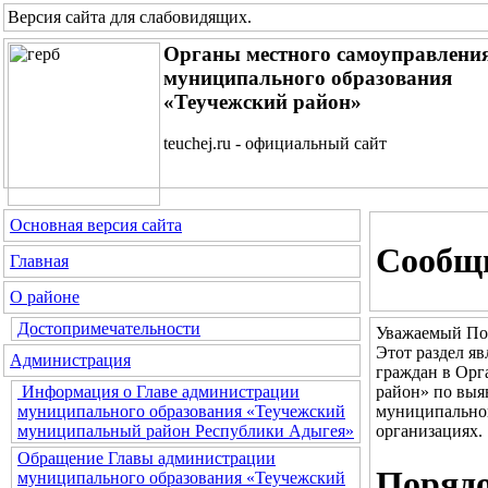
Версия сайта для слабовидящих
.
Органы местного самоуправлени
муниципального образования
«Теучежский район»
teuchej.ru - официальный сайт
Основная версия сайта
Сообщи
Главная
О районе
Достопримечательности
Уважаемый По
Этот раздел я
Администрация
граждан в Орг
район» по выя
Информация о Главе администрации
муниципальног
муниципального образования «Теучежский
организациях.
муниципальный район Республики Адыгея»
Обращение Главы администрации
Порядо
муниципального образования «Теучежский