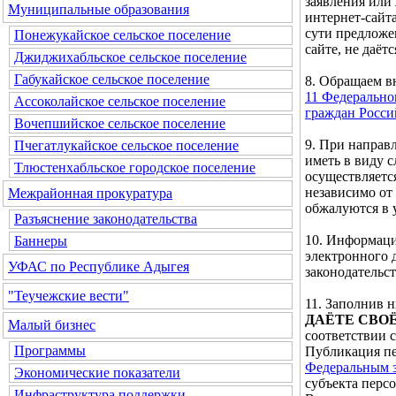
заявления или
Муниципальные образования
интернет-сайта
сути предложе
Понежукайское сельское поселение
сайте, не даётс
Джиджихабльское сельское поселение
Габукайское сельское поселение
8. Обращаем 
11 Федерально
Ассоколайское сельское поселение
граждан Росс
Вочепшийское сельское поселение
9. При направ
Пчегатлукайское сельское поселение
иметь в виду 
Тлюстенхабльское городское поселение
осуществляетс
независимо от
Межрайонная прокуратура
обжалуются в 
Разъяснение законодательства
10. Информаци
Баннеры
электронного 
УФАС по Республике Адыгея
законодательс
"Теучежские вести"
11. Заполнив
ДАЁТЕ СВО
Малый бизнес
соответствии 
Программы
Публикация пе
Федеральным з
Экономические показатели
субъекта перс
Инфраструктура поддержки