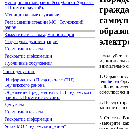
муниципальный район Республики Адыгея»
гражда
к Посетителям сайта
Муниципальные служащие
самоуп
Глава администрации МО "Теучежский
район"
образо
Заместители главы администрации
электр
Структура администрации
Нормативные акты
Пожалуйста, п
Раскрытие информации
муниципальног
Публичные обсуждения
внимательно о
Совет депутатов
1. Обращения,
Информация о Председателе СНД
teuchej.ru
Орга
Теучежского района
район», посту
самоуправлени
Обращение Председателя СНД Теучежского
района к Посетителям сайта
2. Перед отпр
Депутаты
заполнить анке
Нормативные акты
3. Ответ на В
Раскрытие информации
«выберите, ка
Устав МО "Теучежский район"
ответ на Ваше