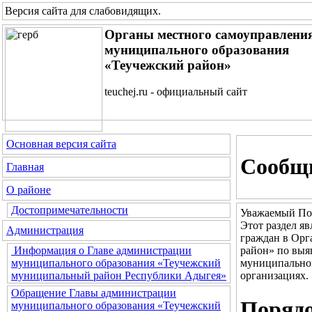
Версия сайта для слабовидящих
.
Органы местного самоуправлени
муниципального образования
«Теучежский район»
teuchej.ru - официальный сайт
Основная версия сайта
Сообщи
Главная
О районе
Достопримечательности
Уважаемый По
Этот раздел я
Администрация
граждан в Орг
район» по выя
Информация о Главе администрации
муниципальног
муниципального образования «Теучежский
организациях.
муниципальный район Республики Адыгея»
Обращение Главы администрации
Порядо
муниципального образования «Теучежский