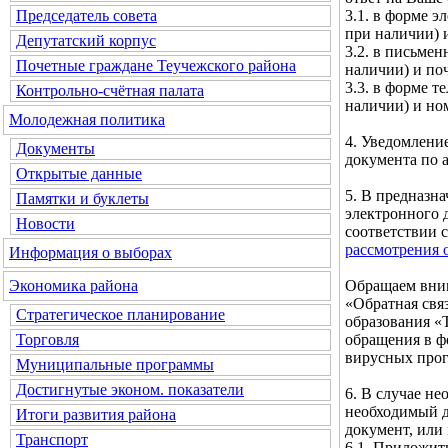
3.1. в форме э
Председатель совета
при наличии) и
Депутатский корпус
3.2. в письмен
Почетные граждане Теучежского района
наличии) и по
3.3. в форме т
Контрольно-счётная палата
наличии) и но
Молодежная политика
4. Уведомлени
Документы
документа по а
Открытые данные
5. В предназн
Памятки и буклеты
электронного 
Новости
соответствии 
рассмотрения 
Информация о выборах
Обращаем вним
Экономика района
«Обратная свя
Стратегическое планирование
образования «
обращения в ф
Торговля
вирусных про
Муниципальные программы
Достигнутые эконом. показатели
6. В случае н
необходимый д
Итоги развития района
документ, или
Транспорт
6.1. Приложит