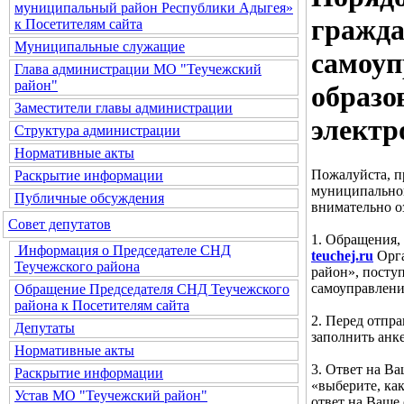
муниципальный район Республики Адыгея»
гражда
к Посетителям сайта
Муниципальные служащие
самоуп
Глава администрации МО "Теучежский
район"
образо
Заместители главы администрации
электр
Структура администрации
Нормативные акты
Пожалуйста, п
Раскрытие информации
муниципальног
Публичные обсуждения
внимательно о
Совет депутатов
1. Обращения,
Информация о Председателе СНД
teuchej.ru
Орга
Теучежского района
район», посту
самоуправлени
Обращение Председателя СНД Теучежского
района к Посетителям сайта
2. Перед отпр
Депутаты
заполнить анке
Нормативные акты
3. Ответ на В
Раскрытие информации
«выберите, ка
Устав МО "Теучежский район"
ответ на Ваше