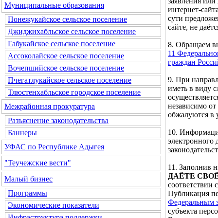
заявления или
Муниципальные образования
интернет-сайта
сути предложе
Понежукайское сельское поселение
сайте, не даётс
Джиджихабльское сельское поселение
Габукайское сельское поселение
8. Обращаем 
11 Федерально
Ассоколайское сельское поселение
граждан Росс
Вочепшийское сельское поселение
9. При направ
Пчегатлукайское сельское поселение
иметь в виду 
Тлюстенхабльское городское поселение
осуществляетс
независимо от
Межрайонная прокуратура
обжалуются в 
Разъяснение законодательства
10. Информаци
Баннеры
электронного 
УФАС по Республике Адыгея
законодательс
"Теучежские вести"
11. Заполнив
ДАЁТЕ СВО
Малый бизнес
соответствии 
Программы
Публикация пе
Федеральным з
Экономические показатели
субъекта перс
Инфраструктура поддержки