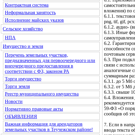
Контрактная система
самостоятельн
вложения) по 
Неформальная занятость
6.1.1. текстовог
Исполнение майских указов
png, tif, gif, pcx
6.1.2. аудио- (
Сельское хозяйство
6.1.3. Иные ф
НПА
самоуправлени
6.2. Гарантир
Имущество и земля
способности с
почтовым серв
Перечень земельных участков,
6.3. При подк
предназначенных для первоочередного или
связи с испол
внеочередного предоставления в
аналогичные с
соответствии с ФЗ, законом РА
суммарным ра
Торги имущество
6.3.1. до 5 Мб
Торги земля
6.3.2. от 5 Мб
6.3.3. свыше 1
Реестр муниципального имущества
6.4. Вложения 
Новости
рекомендуется 
59-ФЗ «О поря
Нормативно правовые акты
сообщив об эт
ОБЪЯВЛЕНИЯ
Важная информация для арендаторов
7. Если в нап
земельных участков в Теучежском районе!
ввода текста 