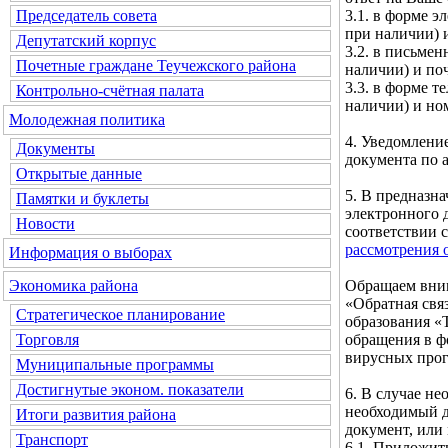
3.1. в форме э
Председатель совета
при наличии) и
Депутатский корпус
3.2. в письмен
Почетные граждане Теучежского района
наличии) и по
3.3. в форме т
Контрольно-счётная палата
наличии) и но
Молодежная политика
4. Уведомлени
Документы
документа по а
Открытые данные
5. В предназн
Памятки и буклеты
электронного 
Новости
соответствии 
рассмотрения 
Информация о выборах
Обращаем вним
Экономика района
«Обратная свя
Стратегическое планирование
образования «
обращения в ф
Торговля
вирусных про
Муниципальные программы
Достигнутые эконом. показатели
6. В случае н
необходимый д
Итоги развития района
документ, или
Транспорт
6.1. Приложит