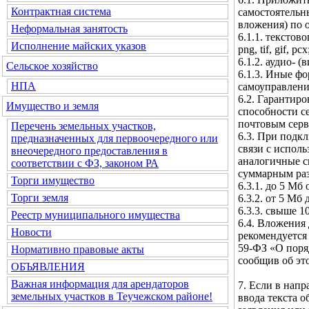
Контрактная система
самостоятельн
вложения) по 
Неформальная занятость
6.1.1. текстовог
Исполнение майских указов
png, tif, gif, pcx
6.1.2. аудио- (
Сельское хозяйство
6.1.3. Иные ф
НПА
самоуправлени
6.2. Гарантир
Имущество и земля
способности с
почтовым серв
Перечень земельных участков,
6.3. При подк
предназначенных для первоочередного или
связи с испол
внеочередного предоставления в
аналогичные с
соответствии с ФЗ, законом РА
суммарным ра
Торги имущество
6.3.1. до 5 Мб
Торги земля
6.3.2. от 5 Мб
6.3.3. свыше 1
Реестр муниципального имущества
6.4. Вложения 
Новости
рекомендуется 
59-ФЗ «О поря
Нормативно правовые акты
сообщив об эт
ОБЪЯВЛЕНИЯ
Важная информация для арендаторов
7. Если в нап
земельных участков в Теучежском районе!
ввода текста 