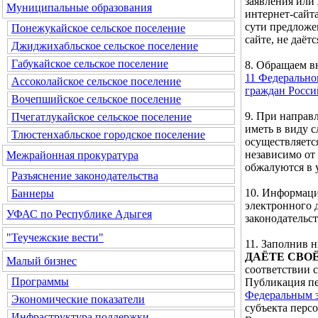
заявления или
Муниципальные образования
интернет-сайта
сути предложе
Понежукайское сельское поселение
сайте, не даётс
Джиджихабльское сельское поселение
Габукайское сельское поселение
8. Обращаем 
11 Федерально
Ассоколайское сельское поселение
граждан Росс
Вочепшийское сельское поселение
9. При направ
Пчегатлукайское сельское поселение
иметь в виду 
Тлюстенхабльское городское поселение
осуществляетс
независимо от
Межрайонная прокуратура
обжалуются в 
Разъяснение законодательства
10. Информаци
Баннеры
электронного 
УФАС по Республике Адыгея
законодательс
"Теучежские вести"
11. Заполнив
ДАЁТЕ СВО
Малый бизнес
соответствии 
Программы
Публикация пе
Федеральным з
Экономические показатели
субъекта перс
Инфраструктура поддержки