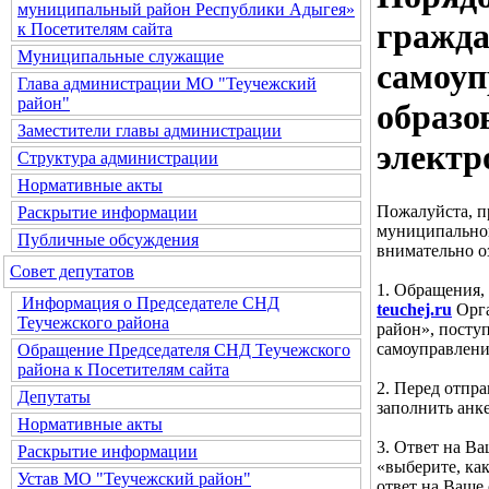
муниципальный район Республики Адыгея»
гражда
к Посетителям сайта
Муниципальные служащие
самоуп
Глава администрации МО "Теучежский
район"
образо
Заместители главы администрации
электр
Структура администрации
Нормативные акты
Пожалуйста, п
Раскрытие информации
муниципальног
Публичные обсуждения
внимательно о
Совет депутатов
1. Обращения,
Информация о Председателе СНД
teuchej.ru
Орга
Теучежского района
район», посту
самоуправлени
Обращение Председателя СНД Теучежского
района к Посетителям сайта
2. Перед отпр
Депутаты
заполнить анке
Нормативные акты
3. Ответ на В
Раскрытие информации
«выберите, ка
Устав МО "Теучежский район"
ответ на Ваше