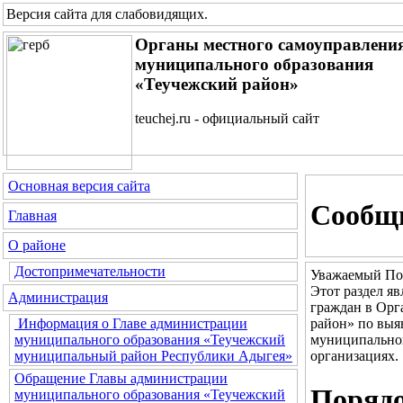
Версия сайта для слабовидящих
.
Органы местного самоуправлени
муниципального образования
«Теучежский район»
teuchej.ru - официальный сайт
Основная версия сайта
Сообщи
Главная
О районе
Достопримечательности
Уважаемый По
Этот раздел я
Администрация
граждан в Орг
район» по выя
Информация о Главе администрации
муниципальног
муниципального образования «Теучежский
организациях.
муниципальный район Республики Адыгея»
Обращение Главы администрации
Порядо
муниципального образования «Теучежский