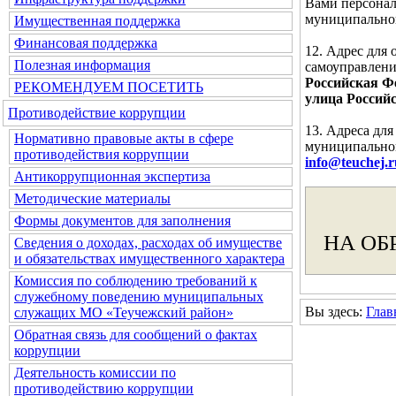
Вами персонал
муниципальног
Имущественная поддержка
Финансовая поддержка
12. Адрес для
Полезная информация
самоуправлени
Российская Фе
РЕКОМЕНДУЕМ ПОСЕТИТЬ
улица Российс
Противодействие коррупции
13. Адреса дл
Нормативно правовые акты в сфере
муниципальног
противодействия коррупции
info@teuchej.r
Антикоррупционная экспертиза
Методические материалы
Формы документов для заполнения
НА ОБ
Сведения о доходах, расходах об имуществе
и обязательствах имущественного характера
Комиссия по соблюдению требований к
служебному поведению муниципальных
Вы здесь:
Глав
служащих МО «Теучежский район»
Обратная связь для сообщений о фактах
коррупции
Деятельность комиссии по
противодействию коррупции