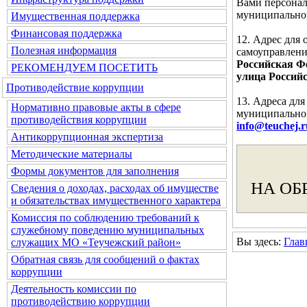
Вами персонал
муниципальног
Имущественная поддержка
Финансовая поддержка
12. Адрес для
Полезная информация
самоуправлени
Российская Фе
РЕКОМЕНДУЕМ ПОСЕТИТЬ
улица Российс
Противодействие коррупции
13. Адреса дл
Нормативно правовые акты в сфере
муниципальног
противодействия коррупции
info@teuchej.r
Антикоррупционная экспертиза
Методические материалы
Формы документов для заполнения
НА ОБ
Сведения о доходах, расходах об имуществе
и обязательствах имущественного характера
Комиссия по соблюдению требований к
служебному поведению муниципальных
Вы здесь:
Глав
служащих МО «Теучежский район»
Обратная связь для сообщений о фактах
коррупции
Деятельность комиссии по
противодействию коррупции