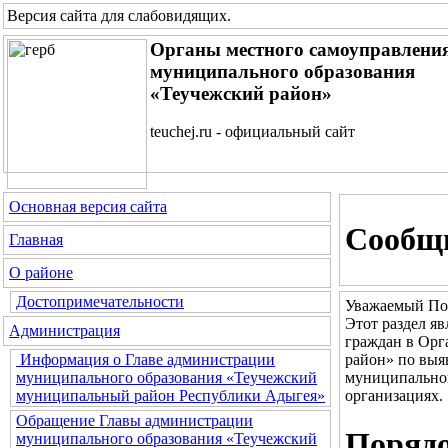
Версия сайта для слабовидящих
.
Органы местного самоуправлени
муниципального образования
«Теучежский район»
teuchej.ru - официальный сайт
Основная версия сайта
Сообщи
Главная
О районе
Достопримечательности
Уважаемый По
Этот раздел я
Администрация
граждан в Орг
район» по выя
Информация о Главе администрации
муниципальног
муниципального образования «Теучежский
организациях.
муниципальный район Республики Адыгея»
Обращение Главы администрации
Порядо
муниципального образования «Теучежский