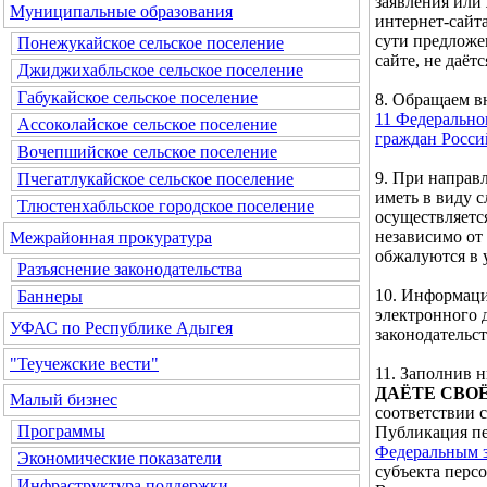
заявления или
Муниципальные образования
интернет-сайта
сути предложе
Понежукайское сельское поселение
сайте, не даётс
Джиджихабльское сельское поселение
Габукайское сельское поселение
8. Обращаем 
11 Федерально
Ассоколайское сельское поселение
граждан Росс
Вочепшийское сельское поселение
9. При направ
Пчегатлукайское сельское поселение
иметь в виду 
Тлюстенхабльское городское поселение
осуществляетс
независимо от
Межрайонная прокуратура
обжалуются в 
Разъяснение законодательства
10. Информаци
Баннеры
электронного 
УФАС по Республике Адыгея
законодательс
"Теучежские вести"
11. Заполнив
ДАЁТЕ СВО
Малый бизнес
соответствии 
Программы
Публикация пе
Федеральным з
Экономические показатели
субъекта перс
Инфраструктура поддержки