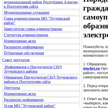
муниципальный район Республики Адыгея»
гражда
к Посетителям сайта
Муниципальные служащие
самоуп
Глава администрации МО "Теучежский
район"
образо
Заместители главы администрации
электр
Структура администрации
Нормативные акты
Пожалуйста, п
Раскрытие информации
муниципальног
Публичные обсуждения
внимательно о
Совет депутатов
1. Обращения,
Информация о Председателе СНД
teuchej.ru
Орга
Теучежского района
район», посту
самоуправлени
Обращение Председателя СНД Теучежского
района к Посетителям сайта
2. Перед отпр
Депутаты
заполнить анке
Нормативные акты
3. Ответ на В
Раскрытие информации
«выберите, ка
Устав МО "Теучежский район"
ответ на Ваше