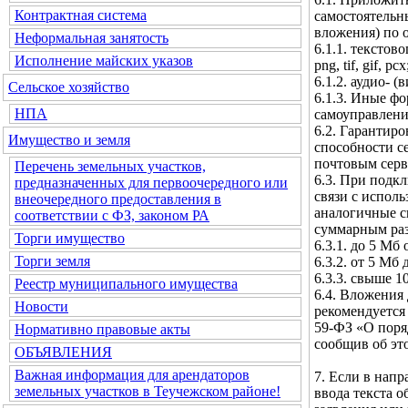
Контрактная система
самостоятельн
вложения) по 
Неформальная занятость
6.1.1. текстовог
Исполнение майских указов
png, tif, gif, pcx
6.1.2. аудио- (
Сельское хозяйство
6.1.3. Иные ф
НПА
самоуправлени
6.2. Гарантир
Имущество и земля
способности с
почтовым серв
Перечень земельных участков,
6.3. При подк
предназначенных для первоочередного или
связи с испол
внеочередного предоставления в
аналогичные с
соответствии с ФЗ, законом РА
суммарным ра
Торги имущество
6.3.1. до 5 Мб
Торги земля
6.3.2. от 5 Мб
6.3.3. свыше 1
Реестр муниципального имущества
6.4. Вложения 
Новости
рекомендуется 
59-ФЗ «О поря
Нормативно правовые акты
сообщив об эт
ОБЪЯВЛЕНИЯ
Важная информация для арендаторов
7. Если в нап
земельных участков в Теучежском районе!
ввода текста 