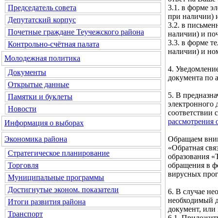
3.1. в форме э
Председатель совета
при наличии) и
Депутатский корпус
3.2. в письмен
Почетные граждане Теучежского района
наличии) и по
3.3. в форме т
Контрольно-счётная палата
наличии) и но
Молодежная политика
4. Уведомлени
Документы
документа по а
Открытые данные
5. В предназн
Памятки и буклеты
электронного 
Новости
соответствии 
рассмотрения 
Информация о выборах
Обращаем вним
Экономика района
«Обратная свя
Стратегическое планирование
образования «
обращения в ф
Торговля
вирусных про
Муниципальные программы
Достигнутые эконом. показатели
6. В случае н
необходимый д
Итоги развития района
документ, или
Транспорт
6.1. Приложит