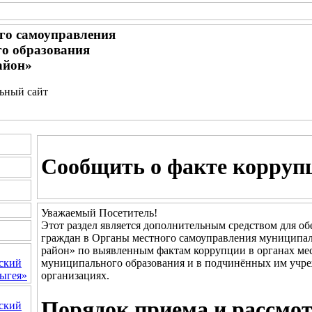
го самоуправления
о образования
айон»
льный сайт
Сообщить о факте корруп
Уважаемый Посетитель!
Этот раздел является дополнительным средством для о
граждан в Органы местного самоуправления муниципал
район» по выявленным фактам коррупции в органах ме
муниципального образования и в подчинённых им учре
ский
организациях.
ыгея»
Порядок приема и рассмо
ский