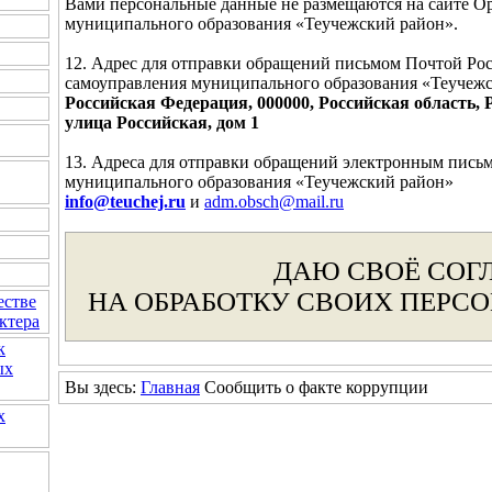
Вами персональные данные не размещаются на сайте О
муниципального образования «Теучежский район».
12. Адрес для отправки обращений письмом Почтой Ро
самоуправления муниципального образования «Теучеж
Российская Федерация, 000000, Российская область, 
улица Российская, дом 1
13. Адреса для отправки обращений электронным пись
муниципального образования «Теучежский район»
info@teuchej.ru
и
adm.obsch@mail.ru
ДАЮ СВОЁ СОГ
НА ОБРАБОТКУ СВОИХ ПЕРС
естве
ктера
к
ых
Вы здесь:
Главная
Сообщить о факте коррупции
х