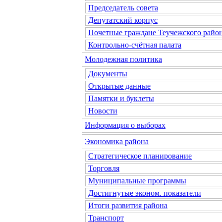
Председатель совета
Депутатский корпус
Почетные граждане Теучежского райо
Контрольно-счётная палата
Молодежная политика
Документы
Открытые данные
Памятки и буклеты
Новости
Информация о выборах
Экономика района
Стратегическое планирование
Торговля
Муниципальные программы
Достигнутые эконом. показатели
Итоги развития района
Транспорт