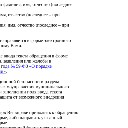
ы фамилия, имя, отчество (последнее –
мя, отчество (последнее – при
я, имя, отчество (последнее – при
 направляется в форме электронного
нному Вами.
ле ввода текста обращения в форме
, заявления или жалобы в
06 года № 59-ФЗ «О порядке
ии»
.
ционной безопасности раздела
го самоуправления муниципального
и заполнении поля ввода текста
защита от возможного внедрения
одов Вы вправе приложить к обращению
рме, либо направить указанный
рме.
в электронной форме можно одним