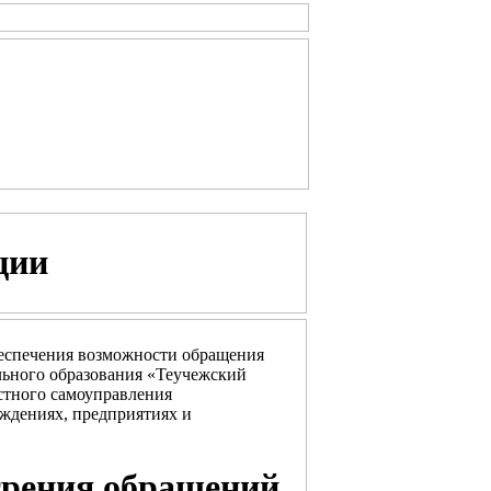
ции
беспечения возможности обращения
ьного образования «Теучежский
стного самоуправления
ждениях, предприятиях и
трения обращений