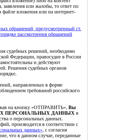
(файл вложение) либо на контент
, заявления или жалобы, то ответ по
в файле вложения или на интернет-
ьных обращений, предусмотренный ст.
 порядке рассмотрения обращений
ия судебных решений, необходимо
ской Федерации, правосудие в России
самостоятельны и действуют
тей. Решения судебных органов
орядке.
ений, направленных в форме
 соблюдением требований российского
нажав на кнопку «ОТПРАВИТЬ»,
Вы
ШИХ ПЕРСОНАЛЬНЫХ ДАННЫХ
в
ства о персональных данных.
фий, производится в соответствии с
рсональных данных»
, с согласия
е, что в данном случае, переданные