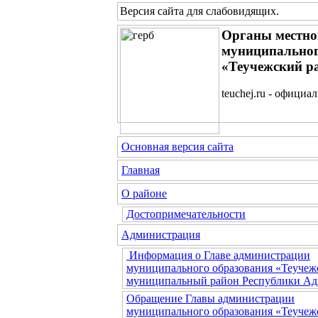
Версия сайта для слабовидящих
.
Органы местно
муниципальног
«Теучежский р
teuchej.ru - официа
Основная версия сайта
Главная
О районе
Достопримечательности
Администрация
Информация о Главе администрации
муниципального образования «Теучеж
муниципальный район Республики Ад
Обращение Главы администрации
муниципального образования «Теучеж