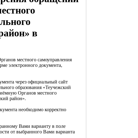
местного
льного
район» в
Органов местного самоуправления
рме электронного документа,
умента через официальный сайт
льного образования «Теучежский
риёмную Органов местного
кий район».
окумента необходимо корректно
бранному Вами варианту в поле
мости от выбранного Вами варианта