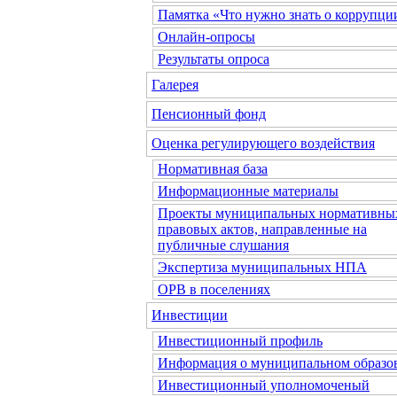
Памятка «Что нужно знать о коррупци
Онлайн-опросы
Результаты опроса
Галерея
Пенсионный фонд
Оценка регулирующего воздействия
Нормативная база
Информационные материалы
Проекты муниципальных нормативны
правовых актов, направленные на
публичные слушания
Экспертиза муниципальных НПА
ОРВ в поселениях
Инвестиции
Инвестиционный профиль
Информация о муниципальном образо
Инвестиционный уполномоченый