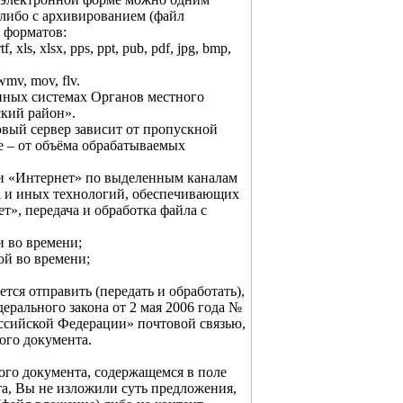
либо с архивированием (файл
 форматов:
 xls, xlsx, pps, ppt, pub, pdf, jpg, bmp,
wmv, mov, flv.
нных системах Органов местного
кий район».
овый сервер зависит от пропускной
е – от объёма обрабатываемых
ти «Интернет» по выделенным каналам
i и иных технологий, обеспечивающих
т», передача и обработка файла с
и во времени;
ой во времени;
тся отправить (передать и обработать),
едерального закона от 2 мая 2006 года №
ссийской Федерации» почтовой связью,
ого документа.
ого документа, содержащемся в поле
та, Вы не изложили суть предложения,