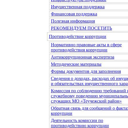
Имущественная поддержка
Финансовая поддержка
Полезная информация
РЕКОМЕНДУЕМ ПОСЕТИТЬ
Противодействие коррупции
Нормативно правовые акты в сфере
противодействия коррупции
Антикоррупционная экспертиза
Методические материалы
Формы документов для заполнения
Сведения о доходах, расходах об имущ
и обязательствах имущественного хара
Комиссия по соблюдению требований 
служебному поведению муниципальн
служащих МО «Теучежский район»
Обратная связь для сообщений о факта
коррупции
Деятельность комиссии по
противодействию коррупции