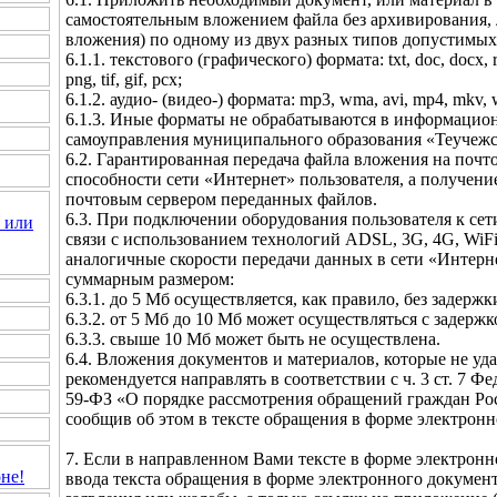
самостоятельным вложением файла без архивирования, 
вложения) по одному из двух разных типов допустимых
6.1.1. текстового (графического) формата: txt, doc, docx, rtf,
png, tif, gif, pcx;
6.1.2. аудио- (видео-) формата: mp3, wma, avi, mp4, mkv, 
6.1.3. Иные форматы не обрабатываются в информацио
самоуправления муниципального образования «Теучежс
6.2. Гарантированная передача файла вложения на почт
способности сети «Интернет» пользователя, а получени
почтовым сервером переданных файлов.
6.3. При подключении оборудования пользователя к се
 или
связи с использованием технологий ADSL, 3G, 4G, WiF
аналогичные скорости передачи данных в сети «Интерне
суммарным размером:
6.3.1. до 5 Мб осуществляется, как правило, без задержк
6.3.2. от 5 Мб до 10 Мб может осуществляться с задержк
6.3.3. свыше 10 Мб может быть не осуществлена.
6.4. Вложения документов и материалов, которые не удае
рекомендуется направлять в соответствии с ч. 3 ст. 7 Ф
59-ФЗ «О порядке рассмотрения обращений граждан Ро
сообщив об этом в тексте обращения в форме электронн
7. Если в направленном Вами тексте в форме электронн
не!
ввода текста обращения в форме электронного докумен