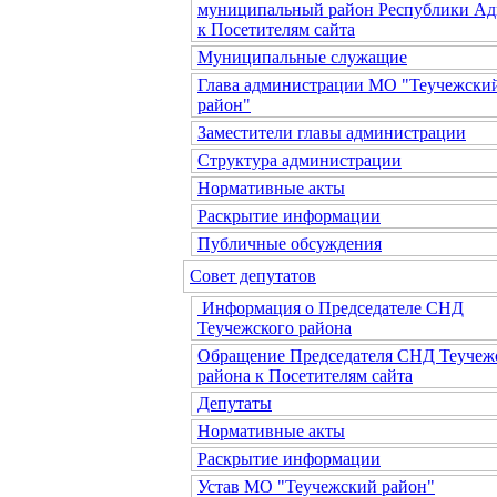
муниципальный район Республики Ад
к Посетителям сайта
Муниципальные служащие
Глава администрации МО "Теучежски
район"
Заместители главы администрации
Структура администрации
Нормативные акты
Раскрытие информации
Публичные обсуждения
Совет депутатов
Информация о Председателе СНД
Теучежского района
Обращение Председателя СНД Теучеж
района к Посетителям сайта
Депутаты
Нормативные акты
Раскрытие информации
Устав МО "Теучежский район"