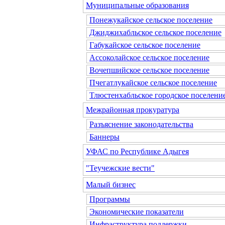
Муниципальные образования
Понежукайское сельское поселение
Джиджихабльское сельское поселение
Габукайское сельское поселение
Ассоколайское сельское поселение
Вочепшийское сельское поселение
Пчегатлукайское сельское поселение
Тлюстенхабльское городское поселени
Межрайонная прокуратура
Разъяснение законодательства
Баннеры
УФАС по Республике Адыгея
"Теучежские вести"
Малый бизнес
Программы
Экономические показатели
Инфраструктура поддержки