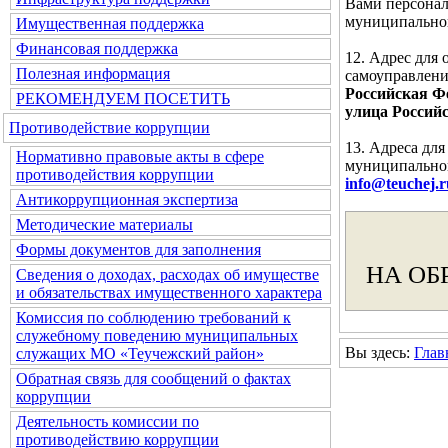
Вами персонал
муниципальног
Имущественная поддержка
Финансовая поддержка
12. Адрес для
Полезная информация
самоуправлени
Российская Фе
РЕКОМЕНДУЕМ ПОСЕТИТЬ
улица Российс
Противодействие коррупции
13. Адреса дл
Нормативно правовые акты в сфере
муниципальног
противодействия коррупции
info@teuchej.r
Антикоррупционная экспертиза
Методические материалы
Формы документов для заполнения
НА ОБ
Сведения о доходах, расходах об имуществе
и обязательствах имущественного характера
Комиссия по соблюдению требований к
служебному поведению муниципальных
Вы здесь:
Глав
служащих МО «Теучежский район»
Обратная связь для сообщений о фактах
коррупции
Деятельность комиссии по
противодействию коррупции