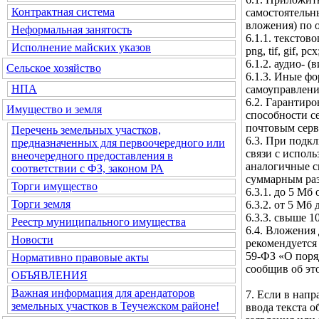
Контрактная система
самостоятельн
вложения) по 
Неформальная занятость
6.1.1. текстовог
Исполнение майских указов
png, tif, gif, pcx
6.1.2. аудио- (
Сельское хозяйство
6.1.3. Иные ф
НПА
самоуправлени
6.2. Гарантир
Имущество и земля
способности с
почтовым серв
Перечень земельных участков,
6.3. При подк
предназначенных для первоочередного или
связи с испол
внеочередного предоставления в
аналогичные с
соответствии с ФЗ, законом РА
суммарным ра
Торги имущество
6.3.1. до 5 Мб
Торги земля
6.3.2. от 5 Мб
6.3.3. свыше 1
Реестр муниципального имущества
6.4. Вложения 
Новости
рекомендуется 
59-ФЗ «О поря
Нормативно правовые акты
сообщив об эт
ОБЪЯВЛЕНИЯ
Важная информация для арендаторов
7. Если в нап
земельных участков в Теучежском районе!
ввода текста 