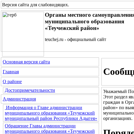
Версия сайта для слабовидящих
.
Органы местного самоуправлени
муниципального образования
«Теучежский район»
teuchej.ru - официальный сайт
Основная версия сайта
Сообщи
Главная
О районе
Достопримечательности
Уважаемый По
Этот раздел я
Администрация
граждан в Орг
район» по выя
Информация о Главе администрации
муниципальног
муниципального образования «Теучежский
организациях.
муниципальный район Республики Адыгея»
Обращение Главы администрации
Порядо
муниципального образования «Теучежский