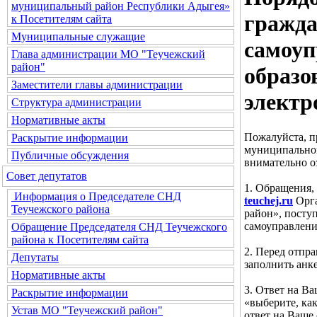
муниципальный район Республики Адыгея»
гражда
к Посетителям сайта
Муниципальные служащие
самоуп
Глава администрации МО "Теучежский
район"
образо
Заместители главы администрации
электр
Структура администрации
Нормативные акты
Пожалуйста, п
Раскрытие информации
муниципальног
Публичные обсуждения
внимательно о
Совет депутатов
1. Обращения,
Информация о Председателе СНД
teuchej.ru
Орга
Теучежского района
район», посту
самоуправлени
Обращение Председателя СНД Теучежского
района к Посетителям сайта
2. Перед отпр
Депутаты
заполнить анке
Нормативные акты
3. Ответ на В
Раскрытие информации
«выберите, ка
Устав МО "Теучежский район"
ответ на Ваше