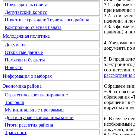
3.1. в форме э
Председатель совета
при наличии) и
Депутатский корпус
3.2. в письмен
Почетные граждане Теучежского района
наличии) и по
3.3. в форме т
Контрольно-счётная палата
наличии) и но
Молодежная политика
4. Уведомлени
Документы
документа по а
Открытые данные
5. В предназн
Памятки и буклеты
электронного 
Новости
соответствии 
рассмотрения 
Информация о выборах
Обращаем вним
Экономика района
«Обратная свя
Стратегическое планирование
образования «
обращения в ф
Торговля
вирусных про
Муниципальные программы
Достигнутые эконом. показатели
6. В случае н
необходимый д
Итоги развития района
документ, или
Транспорт
6.1. Приложит