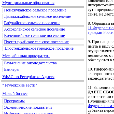
заявления или
Муниципальные образования
интернет-сайта
сути предложе
Понежукайское сельское поселение
сайте, не даётс
Джиджихабльское сельское поселение
Габукайское сельское поселение
8. Обращаем 
11 Федерально
Ассоколайское сельское поселение
граждан Росс
Вочепшийское сельское поселение
9. При направ
Пчегатлукайское сельское поселение
иметь в виду 
Тлюстенхабльское городское поселение
осуществляетс
независимо от
Межрайонная прокуратура
обжалуются в 
Разъяснение законодательства
10. Информаци
Баннеры
электронного 
УФАС по Республике Адыгея
законодательс
"Теучежские вести"
11. Заполнив
ДАЁТЕ СВО
Малый бизнес
соответствии 
Программы
Публикация пе
Федеральным з
Экономические показатели
субъекта перс
Инфраструктура поддержки