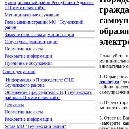
муниципальный район Республики Адыгея»
гражда
к Посетителям сайта
Муниципальные служащие
самоуп
Глава администрации МО "Теучежский
район"
образо
Заместители главы администрации
электр
Структура администрации
Нормативные акты
Пожалуйста, п
Раскрытие информации
муниципальног
Публичные обсуждения
внимательно о
Совет депутатов
1. Обращения,
Информация о Председателе СНД
teuchej.ru
Орга
Теучежского района
район», посту
самоуправлени
Обращение Председателя СНД Теучежского
района к Посетителям сайта
2. Перед отпр
Депутаты
заполнить анке
Нормативные акты
3. Ответ на В
Раскрытие информации
«выберите, ка
Устав МО "Теучежский район"
ответ на Ваше