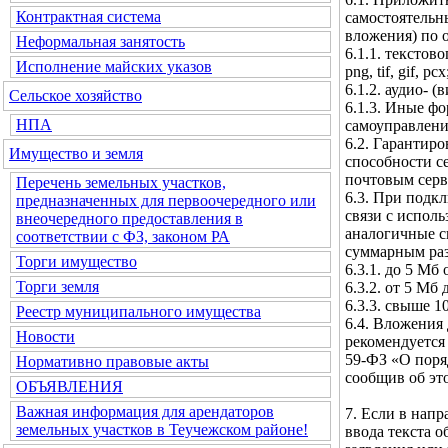
Контрактная система
самостоятельн
вложения) по 
Неформальная занятость
6.1.1. текстовог
Исполнение майских указов
png, tif, gif, pcx
6.1.2. аудио- (
Сельское хозяйство
6.1.3. Иные ф
НПА
самоуправлени
6.2. Гарантир
Имущество и земля
способности с
почтовым серв
Перечень земельных участков,
6.3. При подк
предназначенных для первоочередного или
связи с испол
внеочередного предоставления в
аналогичные с
соответствии с ФЗ, законом РА
суммарным ра
Торги имущество
6.3.1. до 5 Мб
Торги земля
6.3.2. от 5 Мб
6.3.3. свыше 1
Реестр муниципального имущества
6.4. Вложения 
Новости
рекомендуется 
59-ФЗ «О поря
Нормативно правовые акты
сообщив об эт
ОБЪЯВЛЕНИЯ
Важная информация для арендаторов
7. Если в нап
земельных участков в Теучежском районе!
ввода текста 