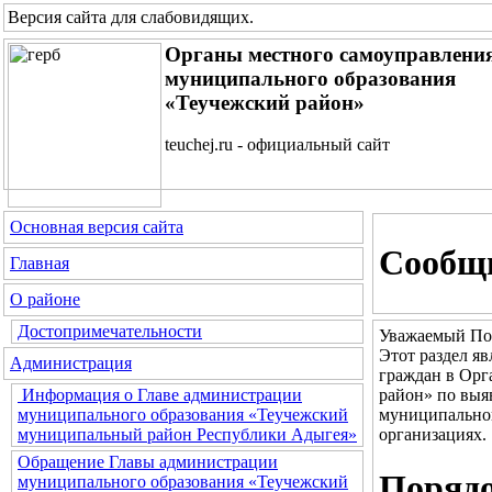
Версия сайта для слабовидящих
.
Органы местного самоуправлени
муниципального образования
«Теучежский район»
teuchej.ru - официальный сайт
Основная версия сайта
Сообщи
Главная
О районе
Достопримечательности
Уважаемый По
Этот раздел я
Администрация
граждан в Орг
район» по выя
Информация о Главе администрации
муниципальног
муниципального образования «Теучежский
организациях.
муниципальный район Республики Адыгея»
Обращение Главы администрации
Порядо
муниципального образования «Теучежский