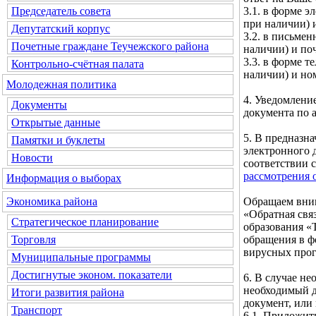
3.1. в форме э
Председатель совета
при наличии) и
Депутатский корпус
3.2. в письмен
Почетные граждане Теучежского района
наличии) и по
3.3. в форме т
Контрольно-счётная палата
наличии) и но
Молодежная политика
4. Уведомлени
Документы
документа по а
Открытые данные
5. В предназн
Памятки и буклеты
электронного 
Новости
соответствии 
рассмотрения 
Информация о выборах
Обращаем вним
Экономика района
«Обратная свя
Стратегическое планирование
образования «
обращения в ф
Торговля
вирусных про
Муниципальные программы
Достигнутые эконом. показатели
6. В случае н
необходимый д
Итоги развития района
документ, или
Транспорт
6.1. Приложит