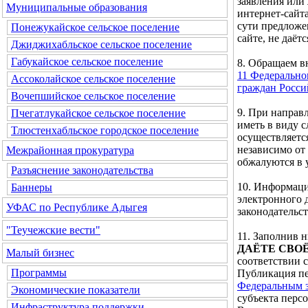
заявления или
Муниципальные образования
интернет-сайта
сути предложе
Понежукайское сельское поселение
сайте, не даётс
Джиджихабльское сельское поселение
Габукайское сельское поселение
8. Обращаем 
11 Федерально
Ассоколайское сельское поселение
граждан Росс
Вочепшийское сельское поселение
9. При направ
Пчегатлукайское сельское поселение
иметь в виду 
Тлюстенхабльское городское поселение
осуществляетс
независимо от
Межрайонная прокуратура
обжалуются в 
Разъяснение законодательства
10. Информаци
Баннеры
электронного 
УФАС по Республике Адыгея
законодательс
"Теучежские вести"
11. Заполнив
ДАЁТЕ СВО
Малый бизнес
соответствии 
Программы
Публикация пе
Федеральным з
Экономические показатели
субъекта перс
Инфраструктура поддержки