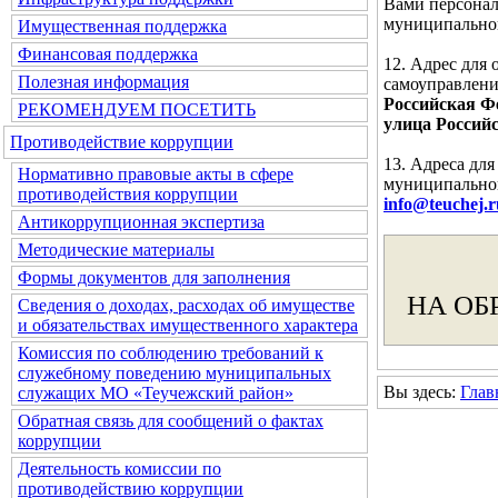
Вами персонал
муниципальног
Имущественная поддержка
Финансовая поддержка
12. Адрес для
Полезная информация
самоуправлени
Российская Фе
РЕКОМЕНДУЕМ ПОСЕТИТЬ
улица Российс
Противодействие коррупции
13. Адреса дл
Нормативно правовые акты в сфере
муниципальног
противодействия коррупции
info@teuchej.r
Антикоррупционная экспертиза
Методические материалы
Формы документов для заполнения
НА ОБ
Сведения о доходах, расходах об имуществе
и обязательствах имущественного характера
Комиссия по соблюдению требований к
служебному поведению муниципальных
Вы здесь:
Глав
служащих МО «Теучежский район»
Обратная связь для сообщений о фактах
коррупции
Деятельность комиссии по
противодействию коррупции