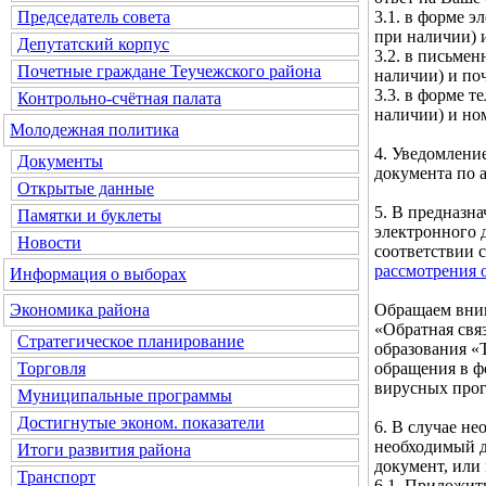
3.1. в форме э
Председатель совета
при наличии) и
Депутатский корпус
3.2. в письмен
Почетные граждане Теучежского района
наличии) и по
3.3. в форме т
Контрольно-счётная палата
наличии) и но
Молодежная политика
4. Уведомлени
Документы
документа по а
Открытые данные
5. В предназн
Памятки и буклеты
электронного 
Новости
соответствии 
рассмотрения 
Информация о выборах
Обращаем вним
Экономика района
«Обратная свя
Стратегическое планирование
образования «
обращения в ф
Торговля
вирусных про
Муниципальные программы
Достигнутые эконом. показатели
6. В случае н
необходимый д
Итоги развития района
документ, или
Транспорт
6.1. Приложит