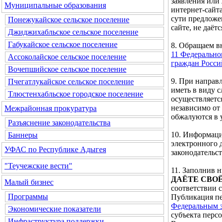
заявления или
Муниципальные образования
интернет-сайта
сути предложе
Понежукайское сельское поселение
сайте, не даётс
Джиджихабльское сельское поселение
Габукайское сельское поселение
8. Обращаем 
11 Федерально
Ассоколайское сельское поселение
граждан Росс
Вочепшийское сельское поселение
9. При направ
Пчегатлукайское сельское поселение
иметь в виду 
Тлюстенхабльское городское поселение
осуществляетс
независимо от
Межрайонная прокуратура
обжалуются в 
Разъяснение законодательства
10. Информаци
Баннеры
электронного 
УФАС по Республике Адыгея
законодательс
"Теучежские вести"
11. Заполнив
ДАЁТЕ СВО
Малый бизнес
соответствии 
Программы
Публикация пе
Федеральным з
Экономические показатели
субъекта перс
Инфраструктура поддержки