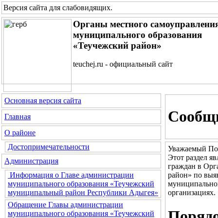
Версия сайта для слабовидящих
.
Органы местного самоуправлени
муниципального образования
«Теучежский район»
teuchej.ru - официальный сайт
Основная версия сайта
Сообщи
Главная
О районе
Достопримечательности
Уважаемый По
Этот раздел я
Администрация
граждан в Орг
район» по выя
Информация о Главе администрации
муниципальног
муниципального образования «Теучежский
организациях.
муниципальный район Республики Адыгея»
Обращение Главы администрации
Порядо
муниципального образования «Теучежский