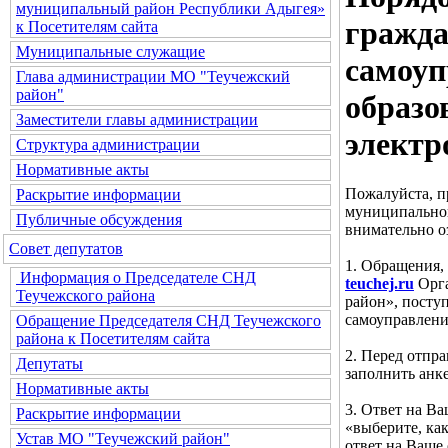
муниципальный район Республики Адыгея»
гражда
к Посетителям сайта
Муниципальные служащие
самоуп
Глава администрации МО "Теучежский
район"
образо
Заместители главы администрации
электр
Структура администрации
Нормативные акты
Пожалуйста, п
Раскрытие информации
муниципальног
Публичные обсуждения
внимательно о
Совет депутатов
1. Обращения,
Информация о Председателе СНД
teuchej.ru
Орга
Теучежского района
район», посту
самоуправлени
Обращение Председателя СНД Теучежского
района к Посетителям сайта
2. Перед отпр
Депутаты
заполнить анке
Нормативные акты
3. Ответ на В
Раскрытие информации
«выберите, ка
Устав МО "Теучежский район"
ответ на Ваше