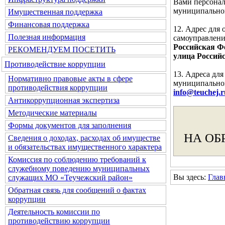
Вами персонал
муниципальног
Имущественная поддержка
Финансовая поддержка
12. Адрес для
Полезная информация
самоуправлени
Российская Фе
РЕКОМЕНДУЕМ ПОСЕТИТЬ
улица Российс
Противодействие коррупции
13. Адреса дл
Нормативно правовые акты в сфере
муниципальног
противодействия коррупции
info@teuchej.r
Антикоррупционная экспертиза
Методические материалы
Формы документов для заполнения
НА ОБ
Сведения о доходах, расходах об имуществе
и обязательствах имущественного характера
Комиссия по соблюдению требований к
служебному поведению муниципальных
Вы здесь:
Глав
служащих МО «Теучежский район»
Обратная связь для сообщений о фактах
коррупции
Деятельность комиссии по
противодействию коррупции