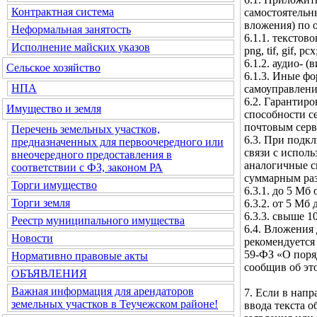
Контрактная система
самостоятельн
вложения) по 
Неформальная занятость
6.1.1. текстовог
Исполнение майских указов
png, tif, gif, pcx
6.1.2. аудио- (
Сельское хозяйство
6.1.3. Иные ф
НПА
самоуправлени
6.2. Гарантир
Имущество и земля
способности с
почтовым серв
Перечень земельных участков,
6.3. При подк
предназначенных для первоочередного или
связи с испол
внеочередного предоставления в
аналогичные с
соответствии с ФЗ, законом РА
суммарным ра
Торги имущество
6.3.1. до 5 Мб
Торги земля
6.3.2. от 5 Мб
6.3.3. свыше 1
Реестр муниципального имущества
6.4. Вложения 
Новости
рекомендуется 
59-ФЗ «О поря
Нормативно правовые акты
сообщив об эт
ОБЪЯВЛЕНИЯ
Важная информация для арендаторов
7. Если в нап
земельных участков в Теучежском районе!
ввода текста 