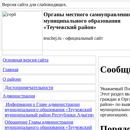
Версия сайта для слабовидящих
.
Органы местного самоуправлени
муниципального образования
«Теучежский район»
teuchej.ru - официальный сайт
Основная версия сайта
Сообщи
Главная
О районе
Достопримечательности
Уважаемый По
Этот раздел я
Администрация
граждан в Орг
район» по выя
Информация о Главе администрации
муниципальног
муниципального образования «Теучежский
организациях.
муниципальный район Республики Адыгея»
Обращение Главы администрации
Порядо
муниципального образования «Теучежский