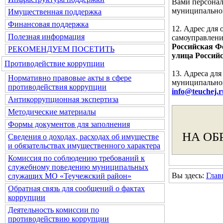
Вами персонал
муниципальног
Имущественная поддержка
Финансовая поддержка
12. Адрес для
Полезная информация
самоуправлени
Российская Фе
РЕКОМЕНДУЕМ ПОСЕТИТЬ
улица Российс
Противодействие коррупции
13. Адреса дл
Нормативно правовые акты в сфере
муниципальног
противодействия коррупции
info@teuchej.r
Антикоррупционная экспертиза
Методические материалы
Формы документов для заполнения
НА ОБ
Сведения о доходах, расходах об имуществе
и обязательствах имущественного характера
Комиссия по соблюдению требований к
служебному поведению муниципальных
Вы здесь:
Глав
служащих МО «Теучежский район»
Обратная связь для сообщений о фактах
коррупции
Деятельность комиссии по
противодействию коррупции