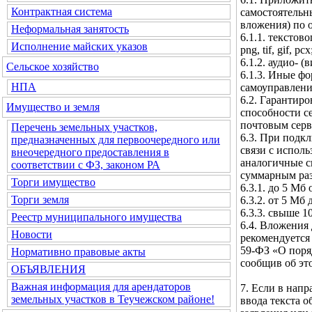
Контрактная система
самостоятельн
вложения) по 
Неформальная занятость
6.1.1. текстовог
Исполнение майских указов
png, tif, gif, pcx
6.1.2. аудио- (
Сельское хозяйство
6.1.3. Иные ф
НПА
самоуправлени
6.2. Гарантир
Имущество и земля
способности с
почтовым серв
Перечень земельных участков,
6.3. При подк
предназначенных для первоочередного или
связи с испол
внеочередного предоставления в
аналогичные с
соответствии с ФЗ, законом РА
суммарным ра
Торги имущество
6.3.1. до 5 Мб
Торги земля
6.3.2. от 5 Мб
6.3.3. свыше 1
Реестр муниципального имущества
6.4. Вложения 
Новости
рекомендуется 
59-ФЗ «О поря
Нормативно правовые акты
сообщив об эт
ОБЪЯВЛЕНИЯ
Важная информация для арендаторов
7. Если в нап
земельных участков в Теучежском районе!
ввода текста 