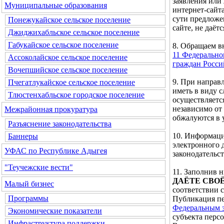
заявления или
Муниципальные образования
интернет-сайта
сути предложе
Понежукайское сельское поселение
сайте, не даётс
Джиджихабльское сельское поселение
Габукайское сельское поселение
8. Обращаем 
11 Федерально
Ассоколайское сельское поселение
граждан Росс
Вочепшийское сельское поселение
9. При направ
Пчегатлукайское сельское поселение
иметь в виду 
Тлюстенхабльское городское поселение
осуществляетс
независимо от
Межрайонная прокуратура
обжалуются в 
Разъяснение законодательства
10. Информаци
Баннеры
электронного 
УФАС по Республике Адыгея
законодательс
"Теучежские вести"
11. Заполнив
ДАЁТЕ СВО
Малый бизнес
соответствии 
Программы
Публикация пе
Федеральным з
Экономические показатели
субъекта перс
Инфраструктура поддержки