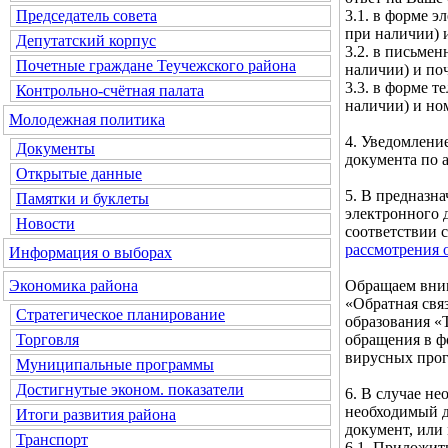
3.1. в форме э
Председатель совета
при наличии) и
Депутатский корпус
3.2. в письмен
Почетные граждане Теучежского района
наличии) и по
3.3. в форме т
Контрольно-счётная палата
наличии) и но
Молодежная политика
4. Уведомлени
Документы
документа по а
Открытые данные
5. В предназн
Памятки и буклеты
электронного 
Новости
соответствии 
рассмотрения 
Информация о выборах
Обращаем вним
Экономика района
«Обратная свя
Стратегическое планирование
образования «
обращения в ф
Торговля
вирусных про
Муниципальные программы
Достигнутые эконом. показатели
6. В случае н
необходимый д
Итоги развития района
документ, или
Транспорт
6.1. Приложит