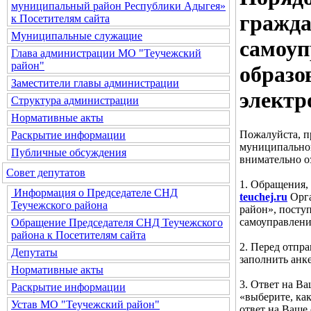
муниципальный район Республики Адыгея»
гражда
к Посетителям сайта
Муниципальные служащие
самоуп
Глава администрации МО "Теучежский
район"
образо
Заместители главы администрации
электр
Структура администрации
Нормативные акты
Пожалуйста, п
Раскрытие информации
муниципальног
Публичные обсуждения
внимательно о
Совет депутатов
1. Обращения,
Информация о Председателе СНД
teuchej.ru
Орга
Теучежского района
район», посту
самоуправлени
Обращение Председателя СНД Теучежского
района к Посетителям сайта
2. Перед отпр
Депутаты
заполнить анке
Нормативные акты
3. Ответ на В
Раскрытие информации
«выберите, ка
Устав МО "Теучежский район"
ответ на Ваше