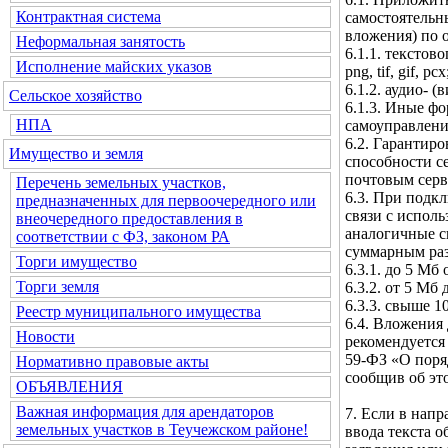
Контрактная система
самостоятельн
вложения) по 
Неформальная занятость
6.1.1. текстовог
Исполнение майских указов
png, tif, gif, pcx
6.1.2. аудио- (
Сельское хозяйство
6.1.3. Иные ф
НПА
самоуправлени
6.2. Гарантир
Имущество и земля
способности с
почтовым серв
Перечень земельных участков,
6.3. При подк
предназначенных для первоочередного или
связи с испол
внеочередного предоставления в
аналогичные с
соответствии с ФЗ, законом РА
суммарным ра
Торги имущество
6.3.1. до 5 Мб
Торги земля
6.3.2. от 5 Мб
6.3.3. свыше 1
Реестр муниципального имущества
6.4. Вложения 
Новости
рекомендуется 
59-ФЗ «О поря
Нормативно правовые акты
сообщив об эт
ОБЪЯВЛЕНИЯ
Важная информация для арендаторов
7. Если в нап
земельных участков в Теучежском районе!
ввода текста 