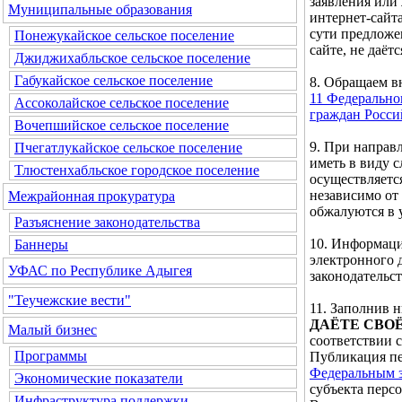
заявления или
Муниципальные образования
интернет-сайта
сути предложе
Понежукайское сельское поселение
сайте, не даётс
Джиджихабльское сельское поселение
Габукайское сельское поселение
8. Обращаем 
11 Федерально
Ассоколайское сельское поселение
граждан Росс
Вочепшийское сельское поселение
9. При направ
Пчегатлукайское сельское поселение
иметь в виду 
Тлюстенхабльское городское поселение
осуществляетс
независимо от
Межрайонная прокуратура
обжалуются в 
Разъяснение законодательства
10. Информаци
Баннеры
электронного 
УФАС по Республике Адыгея
законодательс
"Теучежские вести"
11. Заполнив
ДАЁТЕ СВО
Малый бизнес
соответствии 
Программы
Публикация пе
Федеральным з
Экономические показатели
субъекта перс
Инфраструктура поддержки