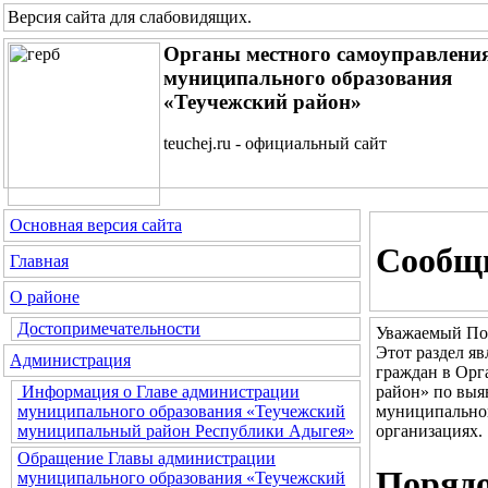
Версия сайта для слабовидящих
.
Органы местного самоуправлени
муниципального образования
«Теучежский район»
teuchej.ru - официальный сайт
Основная версия сайта
Сообщи
Главная
О районе
Достопримечательности
Уважаемый По
Этот раздел я
Администрация
граждан в Орг
район» по выя
Информация о Главе администрации
муниципальног
муниципального образования «Теучежский
организациях.
муниципальный район Республики Адыгея»
Обращение Главы администрации
Порядо
муниципального образования «Теучежский