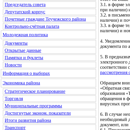
3.1. в форме э
Председатель совета
при наличии) и
Депутатский корпус
3.2. в письмен
Почетные граждане Теучежского района
наличии) и по
3.3. в форме т
Контрольно-счётная палата
наличии) и но
Молодежная политика
4. Уведомлени
Документы
документа по а
Открытые данные
5. В предназн
Памятки и буклеты
электронного 
Новости
соответствии 
рассмотрения 
Информация о выборах
Обращаем вним
Экономика района
«Обратная свя
Стратегическое планирование
образования «
обращения в ф
Торговля
вирусных про
Муниципальные программы
Достигнутые эконом. показатели
6. В случае н
необходимый д
Итоги развития района
документ, или
Транспорт
6.1. Приложит