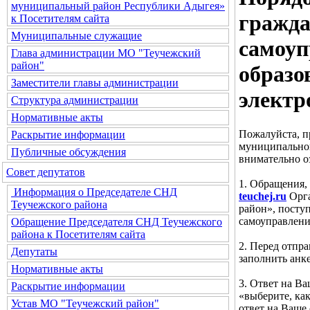
муниципальный район Республики Адыгея»
гражда
к Посетителям сайта
Муниципальные служащие
самоуп
Глава администрации МО "Теучежский
район"
образо
Заместители главы администрации
электр
Структура администрации
Нормативные акты
Пожалуйста, п
Раскрытие информации
муниципальног
Публичные обсуждения
внимательно о
Совет депутатов
1. Обращения,
Информация о Председателе СНД
teuchej.ru
Орга
Теучежского района
район», посту
самоуправлени
Обращение Председателя СНД Теучежского
района к Посетителям сайта
2. Перед отпр
Депутаты
заполнить анке
Нормативные акты
3. Ответ на В
Раскрытие информации
«выберите, ка
Устав МО "Теучежский район"
ответ на Ваше