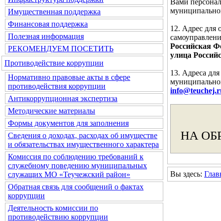
Вами персонал
муниципальног
Имущественная поддержка
Финансовая поддержка
12. Адрес для
Полезная информация
самоуправлени
Российская Фе
РЕКОМЕНДУЕМ ПОСЕТИТЬ
улица Российс
Противодействие коррупции
13. Адреса дл
Нормативно правовые акты в сфере
муниципальног
противодействия коррупции
info@teuchej.r
Антикоррупционная экспертиза
Методические материалы
Формы документов для заполнения
НА ОБ
Сведения о доходах, расходах об имуществе
и обязательствах имущественного характера
Комиссия по соблюдению требований к
служебному поведению муниципальных
Вы здесь:
Глав
служащих МО «Теучежский район»
Обратная связь для сообщений о фактах
коррупции
Деятельность комиссии по
противодействию коррупции