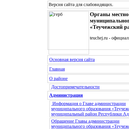
Версия сайта для слабовидящих
.
Органы местно
муниципальног
«Теучежский р
teuchej.ru - официа
Основная версия сайта
Главная
О районе
Достопримечательности
Администрация
Информация о Главе администрации
муниципального образования «Теучеж
муниципальный район Республики Ад
Обращение Главы администрации
муниципального образования «Теучеж