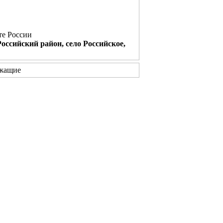
те России
Российский район, село Российское,
жащие