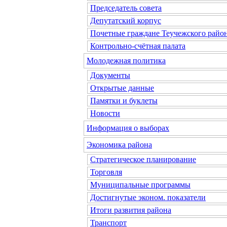
Председатель совета
Депутатский корпус
Почетные граждане Теучежского райо
Контрольно-счётная палата
Молодежная политика
Документы
Открытые данные
Памятки и буклеты
Новости
Информация о выборах
Экономика района
Стратегическое планирование
Торговля
Муниципальные программы
Достигнутые эконом. показатели
Итоги развития района
Транспорт