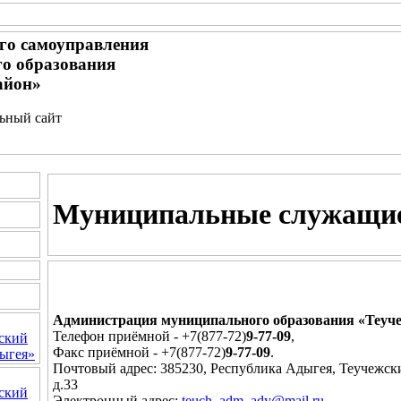
го самоуправления
о образования
айон»
льный сайт
Муниципальные служащи
Администрация муниципального образования «Теуч
Телефон приёмной - +7(877-72)
9-77-09
,
ский
Факс приёмной - +7(877-72)
9-77-09
.
ыгея»
Почтовый адрес: 385230, Республика Адыгея, Теучежски
д.33
ский
Электронный адрес:
teuch_adm_ady@mail.ru
,