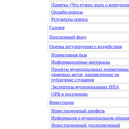
Памятка «Что нужно знать о коррупци
Онлайн-опросы
Результаты опроса
Галерея
Пенсионный фонд
Оценка регулирующего воздействия
Нормативная база
Информационные материалы
Проекты муниципальных нормативны
правовых актов, направленные на
публичные слушания
Экспертиза муниципальных НПА
ОРВ в поселениях
Инвестиции
Инвестиционный профиль
Информация о муниципальном образо
Инвестиционный уполномоченый