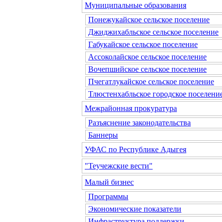
Муниципальные образования
Понежукайское сельское поселение
Джиджихабльское сельское поселение
Габукайское сельское поселение
Ассоколайское сельское поселение
Вочепшийское сельское поселение
Пчегатлукайское сельское поселение
Тлюстенхабльское городское поселени
Межрайонная прокуратура
Разъяснение законодательства
Баннеры
УФАС по Республике Адыгея
"Теучежские вести"
Малый бизнес
Программы
Экономические показатели
Инфраструктура поддержки