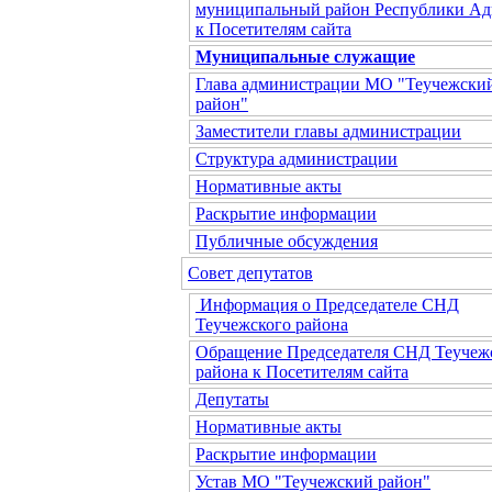
муниципальный район Республики Ад
к Посетителям сайта
Муниципальные служащие
Глава администрации МО "Теучежски
район"
Заместители главы администрации
Структура администрации
Нормативные акты
Раскрытие информации
Публичные обсуждения
Совет депутатов
Информация о Председателе СНД
Теучежского района
Обращение Председателя СНД Теучеж
района к Посетителям сайта
Депутаты
Нормативные акты
Раскрытие информации
Устав МО "Теучежский район"