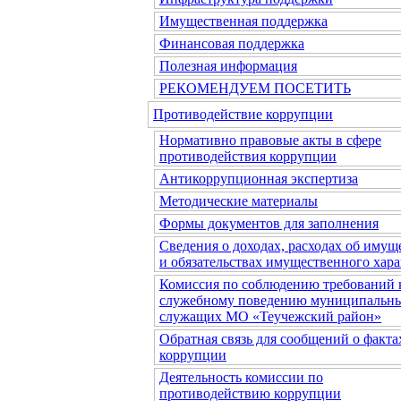
Имущественная поддержка
Финансовая поддержка
Полезная информация
РЕКОМЕНДУЕМ ПОСЕТИТЬ
Противодействие коррупции
Нормативно правовые акты в сфере
противодействия коррупции
Антикоррупционная экспертиза
Методические материалы
Формы документов для заполнения
Сведения о доходах, расходах об имущ
и обязательствах имущественного хара
Комиссия по соблюдению требований 
служебному поведению муниципальн
служащих МО «Теучежский район»
Обратная связь для сообщений о факта
коррупции
Деятельность комиссии по
противодействию коррупции