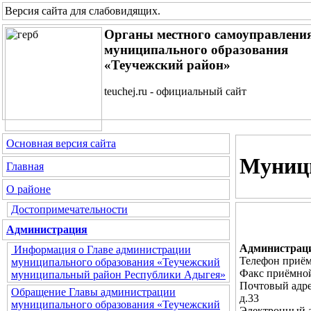
Версия сайта для слабовидящих
.
Органы местного самоуправлени
муниципального образования
«Теучежский район»
teuchej.ru - официальный сайт
Основная версия сайта
Муниц
Главная
О районе
Достопримечательности
Администрация
Администраци
Информация о Главе администрации
Телефон приём
муниципального образования «Теучежский
Факс приёмной
муниципальный район Республики Адыгея»
Почтовый адре
Обращение Главы администрации
д.33
муниципального образования «Теучежский
Электронный 