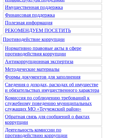
Имущественная поддержка
Финансовая поддержка
Полезная информация
РЕКОМЕНДУЕМ ПОСЕТИТЬ
Противодействие коррупции
Нормативно правовые акты в сфере
противодействия коррупции
Антикоррупционная экспертиза
Методические материалы
Формы документов для заполнения
Сведения о доходах, расходах об имуществе
и обязательствах имущественного характера
Комиссия по соблюдению требований к
служебному поведению муниципальных
служащих МО «Теучежский район»
Обратная связь для сообщений о фактах
коррупции
Деятельность комиссии по
противодействию коррупции