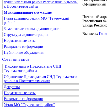
муниципальный район Республики Адыгея»
Официальный 
к Посетителям сайта
Муниципальные служащие
Почтовый адре
Глава администрации МО "Теучежский
Российская Фе
район"
улица Российс
Заместители главы администрации
Вы здесь:
Глав
Структура администрации
Нормативные акты
Раскрытие информации
Публичные обсуждения
Совет депутатов
Информация о Председателе СНД
Теучежского района
Обращение Председателя СНД Теучежского
района к Посетителям сайта
Депутаты
Нормативные акты
Раскрытие информации
Устав МО "Теучежский район"