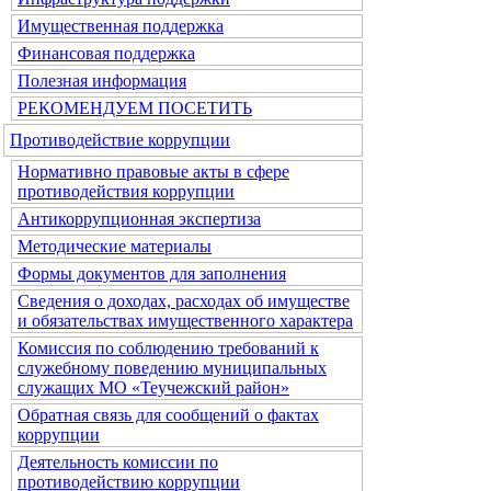
Имущественная поддержка
Финансовая поддержка
Полезная информация
РЕКОМЕНДУЕМ ПОСЕТИТЬ
Противодействие коррупции
Нормативно правовые акты в сфере
противодействия коррупции
Антикоррупционная экспертиза
Методические материалы
Формы документов для заполнения
Сведения о доходах, расходах об имуществе
и обязательствах имущественного характера
Комиссия по соблюдению требований к
служебному поведению муниципальных
служащих МО «Теучежский район»
Обратная связь для сообщений о фактах
коррупции
Деятельность комиссии по
противодействию коррупции