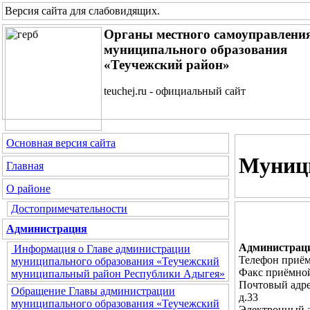
Версия сайта для слабовидящих
.
Органы местного самоуправлени
муниципального образования
«Теучежский район»
teuchej.ru - официальный сайт
Основная версия сайта
Муниц
Главная
О районе
Достопримечательности
Администрация
Администраци
Информация о Главе администрации
Телефон приём
муниципального образования «Теучежский
Факс приёмной
муниципальный район Республики Адыгея»
Почтовый адре
Обращение Главы администрации
д.33
муниципального образования «Теучежский
Электронный 