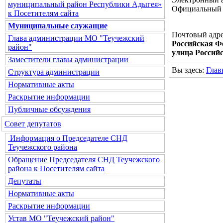
муниципальный район Республики Адыгея»
Официальный 
к Посетителям сайта
Муниципальные служащие
Почтовый адре
Глава администрации МО "Теучежский
Российская Фе
район"
улица Российс
Заместители главы администрации
Вы здесь:
Глав
Структура администрации
Нормативные акты
Раскрытие информации
Публичные обсуждения
Совет депутатов
Информация о Председателе СНД
Теучежского района
Обращение Председателя СНД Теучежского
района к Посетителям сайта
Депутаты
Нормативные акты
Раскрытие информации
Устав МО "Теучежский район"