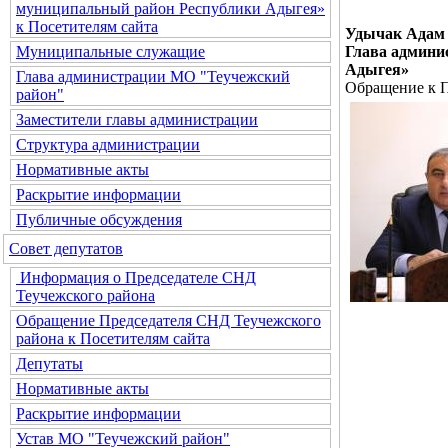
муниципальный район Республики Адыгея»
к Посетителям сайта
Удычак Адам 
Глава админи
Муниципальные служащие
Адыгея»
Глава администрации МО "Теучежский
Обращение к П
район"
Заместители главы администрации
Структура администрации
Нормативные акты
Раскрытие информации
Публичные обсуждения
Совет депутатов
Информация о Председателе СНД
Теучежского района
Обращение Председателя СНД Теучежского
района к Посетителям сайта
Депутаты
Нормативные акты
Раскрытие информации
Устав МО "Теучежский район"