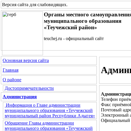
Версия сайта для слабовидящих
.
Органы местного самоуправлени
муниципального образования
«Теучежский район»
teuchej.ru - официальный сайт
Основная версия сайта
Админ
Главная
О районе
Достопримечательности
Администраци
Администрация
Телефон приём
Факс приёмной
Информация о Главе администрации
Почтовый адре
муниципального образования «Теучежский
Электронный 
муниципальный район Республики Адыгея»
Официальный 
Обращение Главы администрации
муниципального образования «Теучежский