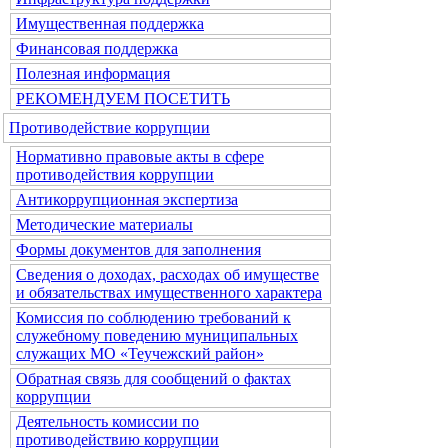
Имущественная поддержка
Финансовая поддержка
Полезная информация
РЕКОМЕНДУЕМ ПОСЕТИТЬ
Противодействие коррупции
Нормативно правовые акты в сфере
противодействия коррупции
Антикоррупционная экспертиза
Методические материалы
Формы документов для заполнения
Сведения о доходах, расходах об имуществе
и обязательствах имущественного характера
Комиссия по соблюдению требований к
служебному поведению муниципальных
служащих МО «Теучежский район»
Обратная связь для сообщений о фактах
коррупции
Деятельность комиссии по
противодействию коррупции