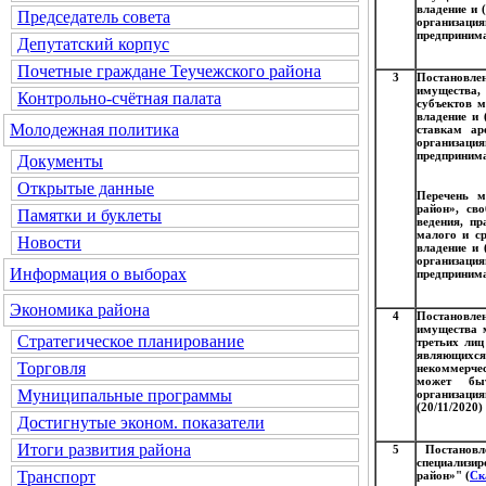
владение и 
Председатель совета
организация
предпринима
Депутатский корпус
Почетные граждане Теучежского района
3
Постановле
имущества,
Контрольно-счётная палата
субъектов м
владение и 
Молодежная политика
ставкам ар
организация
предпринима
Документы
Открытые данные
Перечень м
район», св
Памятки и буклеты
ведения, п
малого и ср
Новости
владение и 
организация
Информация о выборах
предпринима
Экономика района
4
Постановле
имущества 
Стратегическое планирование
третьих лиц
являющих
Торговля
некоммерче
может быт
Муниципальные программы
организация
(20/11/2020)
Достигнутые эконом. показатели
Итоги развития района
5
Постановл
специализи
Транспорт
район»" (
Ск