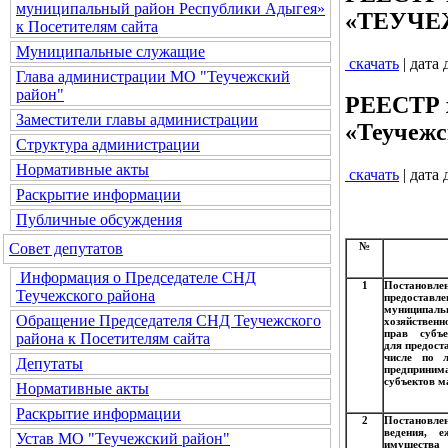
муниципальный район Республики Адыгея»
«ТЕУЧЕЖ
к Посетителям сайта
Муниципальные служащие
скачать
| дата
Глава администрации МО "Теучежский
район"
РЕЕСТР х
Заместители главы администрации
«Теучежс
Структура администрации
Нормативные акты
скачать
| дата
Раскрытие информации
Публичные обсуждения
Совет депутатов
№
Информация о Председателе СНД
1
Постановл
Теучежского района
предоставл
муниципальн
Обращение Председателя СНД Теучежского
хозяйствен
прав субъе
района к Посетителям сайта
для предост
числе по 
Депутаты
предприним
субъектов м
Нормативные акты
Раскрытие информации
2
Постановле
ведения, 
Устав МО "Теучежский район"
имущества 