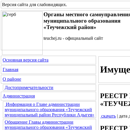
Версия сайта для слабовидящих
.
Органы местного самоуправлени
муниципального образования
«Теучежский район»
teuchej.ru - официальный сайт
Основная версия сайта
Имущес
Главная
О районе
Достопримечательности
РЕЕСТР
Администрация
«ТЕУЧЕЖ
Информация о Главе администрации
муниципального образования «Теучежский
муниципальный район Республики Адыгея»
скачать
| дата
Обращение Главы администрации
РЕЕСТР
муниципального образования «Теучежский