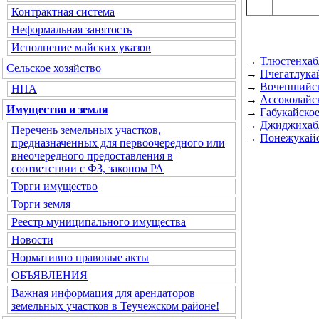
Контрактная система
Неформальная занятость
Исполнение майских указов
→
Тлюстенхаб
Сельское хозяйство
→
Пчегатлукай
→
Вочепшийск
НПА
→
Ассоколайск
Имущество и земля
→
Габукайское
→
Джиджихабл
Перечень земельных участков,
→
Понежукайс
предназначенных для первоочередного или
внеочередного предоставления в
соответствии с ФЗ, законом РА
Торги имущество
Торги земля
Реестр муниципального имущества
Новости
Нормативно правовые акты
ОБЪЯВЛЕНИЯ
Важная информация для арендаторов
земельных участков в Теучежском районе!