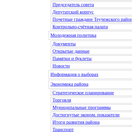
Председатель совета
Депутатский корпус
Почетные граждане Теучежского райо
Контрольно-счётная палата
Молодежная политика
Документы
Открытые данные
Памятки и буклеты
Новости
Информация о выборах
Экономика района
Стратегическое планирование
Торговля
Муниципальные программы
Достигнутые эконом. показатели
Итоги развития района
Транспорт