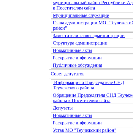
муниципальный район Республики Ад
к Посетителям сайта
Муниципальные служащие
Глава администрации МО "Теучежски
район"
Заместители главы администрации
Структура администрации
Нормативные акты
Раскрытие информации
Публичные обсуждения
Совет депутатов
Информация о Председателе СНД
Теучежского района
Обращение Председателя СНД Теучеж
района к Посетителям сайта
Депутаты
Нормативные акты
Раскрытие информации
Устав МО "Теучежский район"