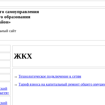
го самоуправления
о образования
айон»
льный сайт
ЖКХ
→
Технологическое подключение к сетям
→
Тариф взноса на капитальный ремонт общего имуще
ский
ыгея»
ский