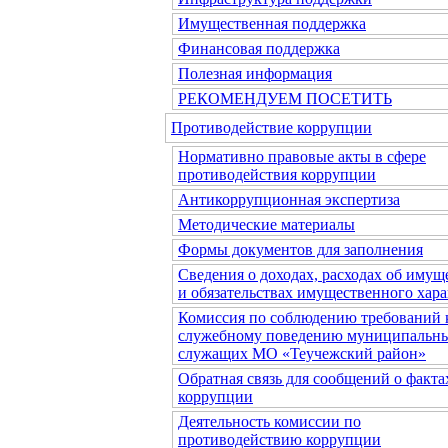
Имущественная поддержка
Финансовая поддержка
Полезная информация
РЕКОМЕНДУЕМ ПОСЕТИТЬ
Противодействие коррупции
Нормативно правовые акты в сфере
противодействия коррупции
Антикоррупционная экспертиза
Методические материалы
Формы документов для заполнения
Сведения о доходах, расходах об имущ
и обязательствах имущественного хара
Комиссия по соблюдению требований 
служебному поведению муниципальн
служащих МО «Теучежский район»
Обратная связь для сообщений о факта
коррупции
Деятельность комиссии по
противодействию коррупции