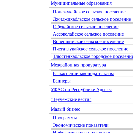
Муниципальные образования
Понежукайское сельское поселение
Джиджихабльское сельское поселение
Габукайское сельское поселение
Ассоколайское сельское поселение
Вочепшийское сельское поселение
Пчегатлукайское сельское поселение
Тлюстенхабльское городское поселени
Межрайонная прокуратура
Разъяснение законодательства
Баннеры
УФАС по Республике Адыгея
"Теучежские вести"
Малый бизнес
Программы
Экономические показатели
Инфраструктура поддержки