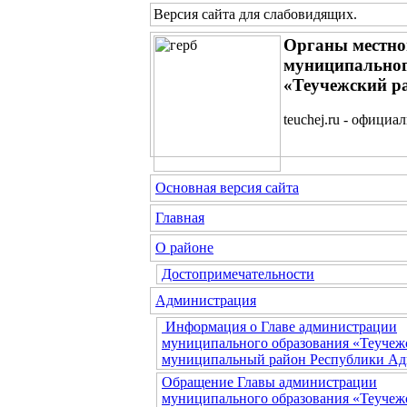
Версия сайта для слабовидящих
.
Органы местно
муниципальног
«Теучежский р
teuchej.ru - официа
Основная версия сайта
Главная
О районе
Достопримечательности
Администрация
Информация о Главе администрации
муниципального образования «Теучеж
муниципальный район Республики Ад
Обращение Главы администрации
муниципального образования «Теучеж