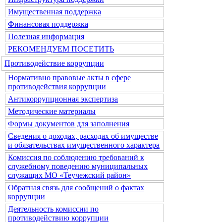
Имущественная поддержка
Финансовая поддержка
Полезная информация
РЕКОМЕНДУЕМ ПОСЕТИТЬ
Противодействие коррупции
Нормативно правовые акты в сфере
противодействия коррупции
Антикоррупционная экспертиза
Методические материалы
Формы документов для заполнения
Сведения о доходах, расходах об имуществе
и обязательствах имущественного характера
Комиссия по соблюдению требований к
служебному поведению муниципальных
служащих МО «Теучежский район»
Обратная связь для сообщений о фактах
коррупции
Деятельность комиссии по
противодействию коррупции