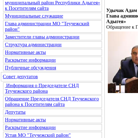
муниципальный район Республики Адыгея»
к Посетителям сайта
Удычак Адам 
Глава админи
Муниципальные служащие
Адыгея»
Глава администрации МО "Теучежский
Обращение к П
район"
Заместители главы администрации
Структура администрации
Нормативные акты
Раскрытие информации
Публичные обсуждения
Совет депутатов
Информация о Председателе СНД
Теучежского района
Обращение Председателя СНД Теучежского
района к Посетителям сайта
Депутаты
Нормативные акты
Раскрытие информации
Устав МО "Теучежский район"