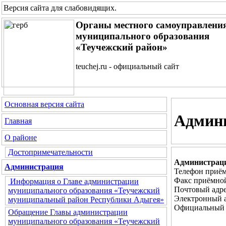
Версия сайта для слабовидящих
.
Органы местного самоуправлени
муниципального образования
«Теучежский район»
teuchej.ru - официальный сайт
Основная версия сайта
Админ
Главная
О районе
Достопримечательности
Администраци
Администрация
Телефон приём
Факс приёмной
Информация о Главе администрации
Почтовый адре
муниципального образования «Теучежский
Электронный 
муниципальный район Республики Адыгея»
Официальный 
Обращение Главы администрации
муниципального образования «Теучежский