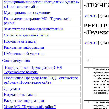
муниципальный район Республики Адыгея»
«ТЕУЧЕЖ
к Посетителям сайта
Муниципальные служащие
скачать
| дата
Глава администрации МО "Теучежский
район"
РЕЕСТР х
Заместители главы администрации
«Теучежс
Структура администрации
Нормативные акты
скачать
| дата
Раскрытие информации
Публичные обсуждения
Совет депутатов
№
Информация о Председателе СНД
1
Постановл
Теучежского района
предоставл
муниципальн
Обращение Председателя СНД Теучежского
хозяйствен
прав субъе
района к Посетителям сайта
для предост
числе по 
Депутаты
предприним
субъектов м
Нормативные акты
Раскрытие информации
2
Постановле
ведения, 
Устав МО "Теучежский район"
имущества 