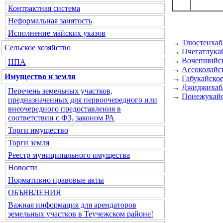
Контрактная система
Неформальная занятость
Исполнение майских указов
→
Тлюстенхаб
Сельское хозяйство
→
Пчегатлукай
→
Вочепшийск
НПА
→
Ассоколайск
Имущество и земля
→
Габукайское
→
Джиджихабл
Перечень земельных участков,
→
Понежукайс
предназначенных для первоочередного или
внеочередного предоставления в
соответствии с ФЗ, законом РА
Торги имущество
Торги земля
Реестр муниципального имущества
Новости
Нормативно правовые акты
ОБЪЯВЛЕНИЯ
Важная информация для арендаторов
земельных участков в Теучежском районе!