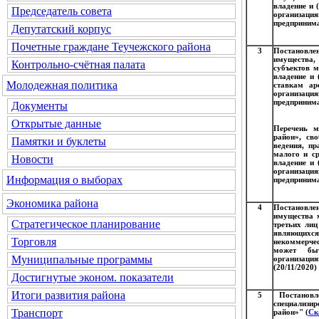
владение и 
Председатель совета
организация
предпринима
Депутатский корпус
Почетные граждане Теучежского района
3
Постановле
имущества,
Контрольно-счётная палата
субъектов м
владение и 
Молодежная политика
ставкам ар
организация
предпринима
Документы
Открытые данные
Перечень м
район», св
Памятки и буклеты
ведения, п
малого и ср
Новости
владение и 
организация
Информация о выборах
предпринима
Экономика района
4
Постановле
имущества 
Стратегическое планирование
третьих лиц
являющих
Торговля
некоммерче
может быт
Муниципальные программы
организация
(20/11/2020)
Достигнутые эконом. показатели
Итоги развития района
5
Постановл
специализи
Транспорт
район»" (
Ск