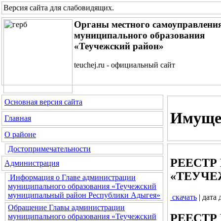
Версия сайта для слабовидящих
.
Органы местного самоуправлени
муниципального образования
«Теучежский район»
teuchej.ru - официальный сайт
Основная версия сайта
Имущес
Главная
О районе
Достопримечательности
РЕЕСТР
Администрация
«ТЕУЧЕЖ
Информация о Главе администрации
муниципального образования «Теучежский
муниципальный район Республики Адыгея»
скачать
| дата
Обращение Главы администрации
РЕЕСТР
муниципального образования «Теучежский