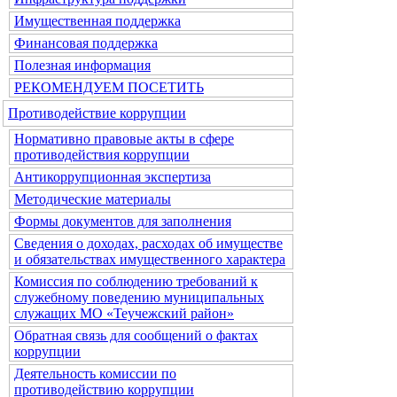
Имущественная поддержка
Финансовая поддержка
Полезная информация
РЕКОМЕНДУЕМ ПОСЕТИТЬ
Противодействие коррупции
Нормативно правовые акты в сфере
противодействия коррупции
Антикоррупционная экспертиза
Методические материалы
Формы документов для заполнения
Сведения о доходах, расходах об имуществе
и обязательствах имущественного характера
Комиссия по соблюдению требований к
служебному поведению муниципальных
служащих МО «Теучежский район»
Обратная связь для сообщений о фактах
коррупции
Деятельность комиссии по
противодействию коррупции