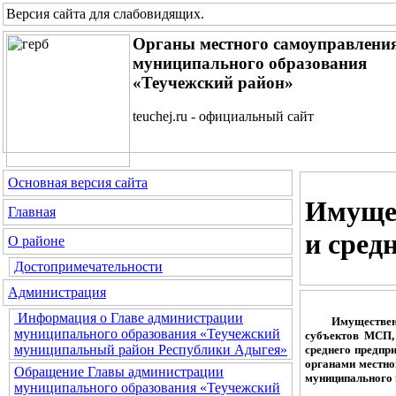
Версия сайта для слабовидящих
.
Органы местного самоуправлени
муниципального образования
«Теучежский район»
teuchej.ru - официальный сайт
Основная версия сайта
Имущес
Главная
и сред
О районе
Достопримечательности
Администрация
Информация о Главе администрации
Имущественная
муниципального образования «Теучежский
субъектов МСП,
муниципальный район Республики Адыгея»
среднего предпр
органами местног
Обращение Главы администрации
муниципального 
муниципального образования «Теучежский