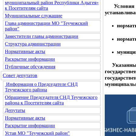
муниципальный район Республики Адыгея»
Условия и
к Посетителям сайта
устанавлива
Муниципальные служащие
Глава администрации МО "Теучежский
нормат
район"
Заместители главы администрации
нормат
Структура администрации
муници
Нормативные акты
Раскрытие информации
Указанные 
Публичные обсуждения
государст
Совет депутатов
государств
муниципаль
Информация о Председателе СНД
Теучежского района
Обращение Председателя СНД Теучежского
района к Посетителям сайта
Депутаты
Нормативные акты
Раскрытие информации
Устав МО "Теучежский район"