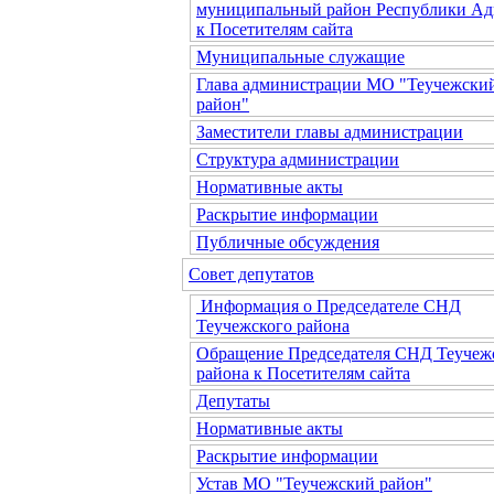
муниципальный район Республики Ад
к Посетителям сайта
Муниципальные служащие
Глава администрации МО "Теучежски
район"
Заместители главы администрации
Структура администрации
Нормативные акты
Раскрытие информации
Публичные обсуждения
Совет депутатов
Информация о Председателе СНД
Теучежского района
Обращение Председателя СНД Теучеж
района к Посетителям сайта
Депутаты
Нормативные акты
Раскрытие информации
Устав МО "Теучежский район"