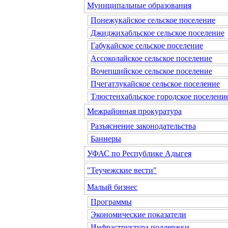
Муниципальные образования
Понежукайское сельское поселение
Джиджихабльское сельское поселение
Габукайское сельское поселение
Ассоколайское сельское поселение
Вочепшийское сельское поселение
Пчегатлукайское сельское поселение
Тлюстенхабльское городское поселени
Межрайонная прокуратура
Разъяснение законодательства
Баннеры
УФАС по Республике Адыгея
"Теучежские вести"
Малый бизнес
Программы
Экономические показатели
Инфраструктура поддержки