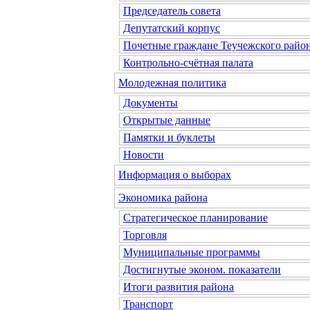
Председатель совета
Депутатский корпус
Почетные граждане Теучежского райо
Контрольно-счётная палата
Молодежная политика
Документы
Открытые данные
Памятки и буклеты
Новости
Информация о выборах
Экономика района
Стратегическое планирование
Торговля
Муниципальные программы
Достигнутые эконом. показатели
Итоги развития района
Транспорт