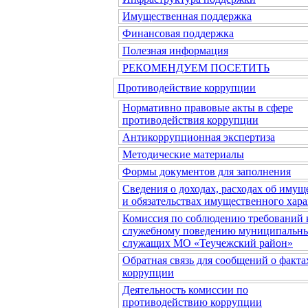
Имущественная поддержка
Финансовая поддержка
Полезная информация
РЕКОМЕНДУЕМ ПОСЕТИТЬ
Противодействие коррупции
Нормативно правовые акты в сфере
противодействия коррупции
Антикоррупционная экспертиза
Методические материалы
Формы документов для заполнения
Сведения о доходах, расходах об имущ
и обязательствах имущественного хара
Комиссия по соблюдению требований 
служебному поведению муниципальн
служащих МО «Теучежский район»
Обратная связь для сообщений о факта
коррупции
Деятельность комиссии по
противодействию коррупции