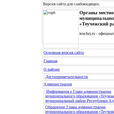
Версия сайта для слабовидящих
.
Органы местно
муниципальног
«Теучежский р
teuchej.ru - официа
Основная версия сайта
Главная
О районе
Достопримечательности
Администрация
Информация о Главе администрации
муниципального образования «Теучеж
муниципальный район Республики Ад
Обращение Главы администрации
муниципального образования «Теучеж