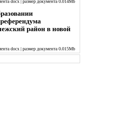
мента docx | размер документа 0.014Mb
бразовании
 референдума
чежский район в новой
мента docx | размер документа 0.015Mb