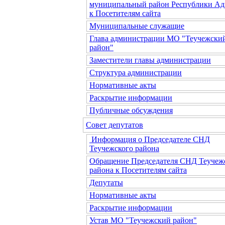
муниципальный район Республики Ад
к Посетителям сайта
Муниципальные служащие
Глава администрации МО "Теучежски
район"
Заместители главы администрации
Структура администрации
Нормативные акты
Раскрытие информации
Публичные обсуждения
Совет депутатов
Информация о Председателе СНД
Теучежского района
Обращение Председателя СНД Теучеж
района к Посетителям сайта
Депутаты
Нормативные акты
Раскрытие информации
Устав МО "Теучежский район"