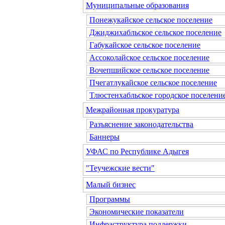
Муниципальные образования
Понежукайское сельское поселение
Джиджихабльское сельское поселение
Габукайское сельское поселение
Ассоколайское сельское поселение
Вочепшийское сельское поселение
Пчегатлукайское сельское поселение
Тлюстенхабльское городское поселени
Межрайонная прокуратура
Разъяснение законодательства
Баннеры
УФАС по Республике Адыгея
"Теучежские вести"
Малый бизнес
Программы
Экономические показатели
Инфраструктура поддержки