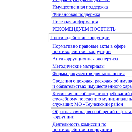
Имущественная поддержка
Финансовая поддержка
Полезная информация
РЕКОМЕНДУЕМ ПОСЕТИТЬ
Противодействие коррупции
Нормативно правовые акты в сфере
противодействия коррупции
Антикоррупционная экспертиза
Методические материалы
Формы документов для заполнения
Сведения о доходах, расходах об имущ
и обязательствах имущественного хара
Комиссия по соблюдению требований 
служебному поведению муниципальн
служащих МО «Теучежский район»
Обратная связь для сообщений о факта
коррупции
Деятельность комиссии по
противодействию коррупции