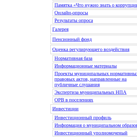
Памятка «Что нужно знать о коррупци
Онлайн-опросы
Результаты опроса
Галерея
Пенсионный фонд
Оценка регулирующего воздействия
Нормативная база
Информационные материалы
Проекты муниципальных нормативны
правовых актов, направленные на
публичные слушания
Экспертиза муниципальных НПА
ОРВ в поселениях
Инвестиции
Инвестиционный профиль
Информация о муниципальном образо
Инвестиционный уполномоченый