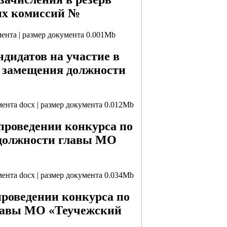
ых комиссий №
мента | размер документа 0.001Mb
идатов на участие в
я замещения должности
умента docx | размер документа 0.012Mb
проведении конкурса по
 должности главы МО
умента docx | размер документа 0.034Mb
проведении конкурса по
главы МО «Теучежский