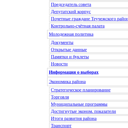
Председатель совета
Депутатский корпус
Почетные граждане Теучежского райо
Контрольно-счётная палата
Молодежная политика
Документы
Открытые данные
Памятки и буклеты
Новости
Информация о выборах
Экономика района
Стратегическое планирование
Торговля
Муниципальные программы
Достигнутые эконом. показатели
Итоги развития района
Транспорт