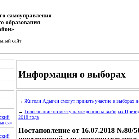
го самоуправления
о образования
айон»
льный сайт
Информация о выборах
→
Жители Адыгеи смогут принять участие в выборах н
→
Голосование по месту нахождения на выборах Прези
2018 года
ский
ыгея»
Постановление от 16.07.2018 №80/5
ский
предложений для дополнительного 