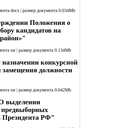
мента docx | размер документа 0.034Mb
верждении Положения о
тбору кандидатов на
район»"
мента rar | размер документа 0.134Mb
О назначении конкурсной
я замещения должности
мента rar | размер документа 0.042Mb
"О выделении
я предвыборных
в Президента РФ"