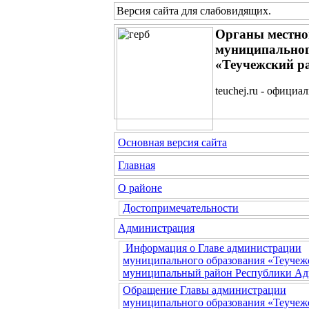
Версия сайта для слабовидящих
.
Органы местно
муниципальног
«Теучежский р
teuchej.ru - официа
Основная версия сайта
Главная
О районе
Достопримечательности
Администрация
Информация о Главе администрации
муниципального образования «Теучеж
муниципальный район Республики Ад
Обращение Главы администрации
муниципального образования «Теучеж