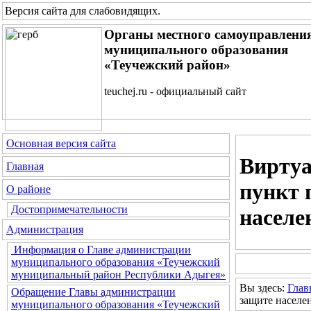
Версия сайта для слабовидящих
.
Органы местного самоуправлени
муниципального образования
«Теучежский район»
teuchej.ru - официальный сайт
Основная версия сайта
Виртуа
Главная
пункт 
О районе
Достопримечательности
населе
Администрация
Информация о Главе администрации
муниципального образования «Теучежский
муниципальный район Республики Адыгея»
Вы здесь:
Глав
Обращение Главы администрации
защите населе
муниципального образования «Теучежский