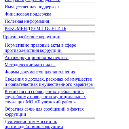
Имущественная поддержка
Финансовая поддержка
Полезная информация
РЕКОМЕНДУЕМ ПОСЕТИТЬ
Противодействие коррупции
Нормативно правовые акты в сфере
противодействия коррупции
Антикоррупционная экспертиза
Методические материалы
Формы документов для заполнения
Сведения о доходах, расходах об имуществе
и обязательствах имущественного характера
Комиссия по соблюдению требований к
служебному поведению муниципальных
служащих МО «Теучежский район»
Обратная связь для сообщений о фактах
коррупции
Деятельность комиссии по
противодействию коррупции