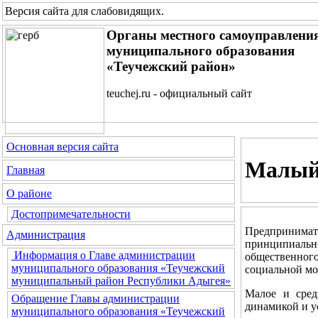
Версия сайта для слабовидящих
.
Органы местного самоуправлени
муниципального образования
«Теучежский район»
teuchej.ru - официальный сайт
Основная версия сайта
Малый
Главная
О районе
Достопримечательности
Предпринимат
Администрация
принципиальн
Информация о Главе администрации
общественног
муниципального образования «Теучежский
социальной мо
муниципальный район Республики Адыгея»
Малое и сред
Обращение Главы администрации
динамикой и у
муниципального образования «Теучежский