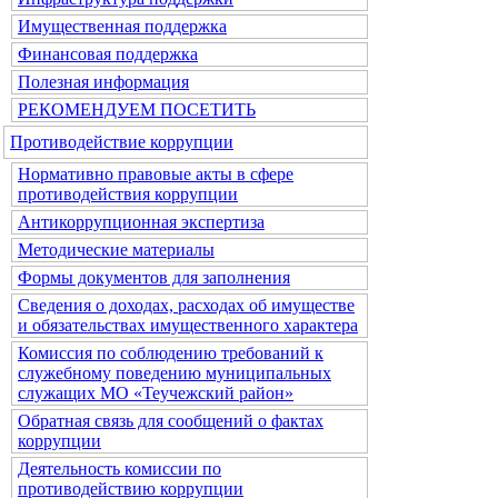
Имущественная поддержка
Финансовая поддержка
Полезная информация
РЕКОМЕНДУЕМ ПОСЕТИТЬ
Противодействие коррупции
Нормативно правовые акты в сфере
противодействия коррупции
Антикоррупционная экспертиза
Методические материалы
Формы документов для заполнения
Сведения о доходах, расходах об имуществе
и обязательствах имущественного характера
Комиссия по соблюдению требований к
служебному поведению муниципальных
служащих МО «Теучежский район»
Обратная связь для сообщений о фактах
коррупции
Деятельность комиссии по
противодействию коррупции