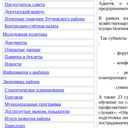
Адыгея, о н
Председатель совета
предпринимате
Депутатский корпус
В рамках вз
Почетные граждане Теучежского района
хозяйствующи
Контрольно-счётная палата
осуществления
Молодежная политика
Так субъекты 
Документы
:
Открытые данные
- форуме «М
Памятки и буклеты
- конференц
Новости
Информация о выборах
- реверсной
планирующих н
Экономика района
- семинар «П
Стратегическое планирование
А также 23 су
Торговля
обучение по 
Муниципальные программы
профилактике
Достигнутые эконом. показатели
случаях», «Об
подготовка ли
Итоги развития района
пострадавшему
Транспорт