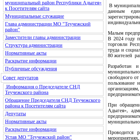
муниципальный район Республики Адыгея»
В муниципаль
к Посетителям сайта
данным еди
Муниципальные служащие
зарегистрир
индивидуальн
Глава администрации МО "Теучежский
район"
Малым предпри
Заместители главы администрации
В 2024 году 
торговли Респ
Структура администрации
труда и социа
Нормативные акты
80 жителей ра
Раскрытие информации
Разработан 
Публичные обсуждения
муниципально
свободного от
Совет депутатов
пользование н
Информация о Председателе СНД
организация
Теучежского района
предпринимате
Обращение Председателя СНД Теучежского
При обращен
района к Посетителям сайта
Адыгея», адм
Депутаты
предпринимат
Нормативные акты
муниципальног
Раскрытие информации
Проводится 
Устав МО "Теучежский район"
мероприятиях