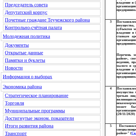
владение и 
Председатель совета
организация
предпринима
Депутатский корпус
Почетные граждане Теучежского района
3
Постановле
имущества,
Контрольно-счётная палата
субъектов м
владение и 
Молодежная политика
ставкам ар
организация
предпринима
Документы
Открытые данные
Перечень м
район», св
Памятки и буклеты
ведения, п
малого и ср
Новости
владение и 
организация
Информация о выборах
предпринима
Экономика района
4
Постановле
имущества 
Стратегическое планирование
третьих лиц
являющих
Торговля
некоммерче
может быт
Муниципальные программы
организация
(20/11/2020)
Достигнутые эконом. показатели
Итоги развития района
5
Постановл
специализи
Транспорт
район»" (
Ск