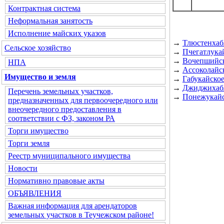
Контрактная система
Неформальная занятость
Исполнение майских указов
→
Тлюстенхаб
Сельское хозяйство
→
Пчегатлукай
→
Вочепшийск
НПА
→
Ассоколайск
Имущество и земля
→
Габукайское
→
Джиджихабл
Перечень земельных участков,
→
Понежукайс
предназначенных для первоочередного или
внеочередного предоставления в
соответствии с ФЗ, законом РА
Торги имущество
Торги земля
Реестр муниципального имущества
Новости
Нормативно правовые акты
ОБЪЯВЛЕНИЯ
Важная информация для арендаторов
земельных участков в Теучежском районе!