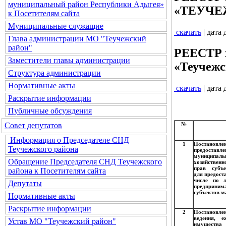
муниципальный район Республики Адыгея»
«ТЕУЧЕЖ
к Посетителям сайта
Муниципальные служащие
скачать
| дата
Глава администрации МО "Теучежский
район"
РЕЕСТР х
Заместители главы администрации
«Теучежс
Структура администрации
Нормативные акты
скачать
| дата
Раскрытие информации
Публичные обсуждения
Совет депутатов
№
Информация о Председателе СНД
1
Постановл
Теучежского района
предоставл
муниципальн
Обращение Председателя СНД Теучежского
хозяйствен
прав субъе
района к Посетителям сайта
для предост
числе по 
Депутаты
предприним
субъектов м
Нормативные акты
Раскрытие информации
2
Постановле
ведения, 
Устав МО "Теучежский район"
имущества 