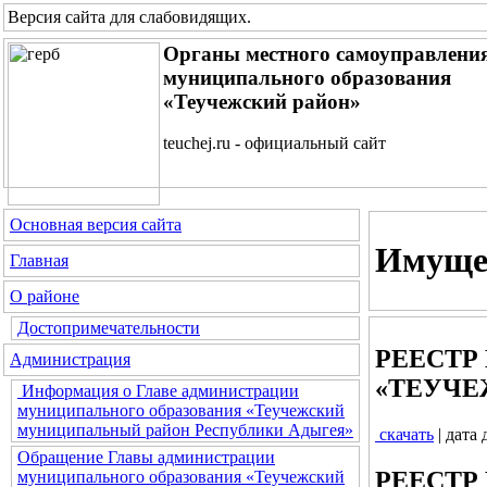
Версия сайта для слабовидящих
.
Органы местного самоуправлени
муниципального образования
«Теучежский район»
teuchej.ru - официальный сайт
Основная версия сайта
Имущес
Главная
О районе
Достопримечательности
РЕЕСТР
Администрация
«ТЕУЧЕЖ
Информация о Главе администрации
муниципального образования «Теучежский
муниципальный район Республики Адыгея»
скачать
| дата
Обращение Главы администрации
РЕЕСТР
муниципального образования «Теучежский