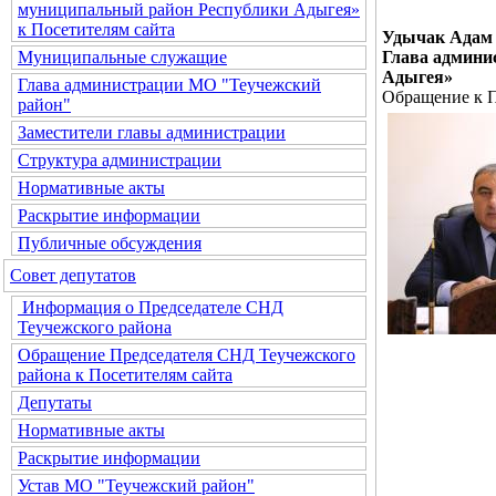
муниципальный район Республики Адыгея»
к Посетителям сайта
Удычак Адам 
Глава админи
Муниципальные служащие
Адыгея»
Глава администрации МО "Теучежский
Обращение к П
район"
Заместители главы администрации
Структура администрации
Нормативные акты
Раскрытие информации
Публичные обсуждения
Совет депутатов
Информация о Председателе СНД
Теучежского района
Обращение Председателя СНД Теучежского
района к Посетителям сайта
Депутаты
Нормативные акты
Раскрытие информации
Устав МО "Теучежский район"