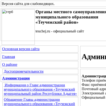
Версия сайта для слабовидящих
.
Органы местного самоуправлени
муниципального образования
«Теучежский район»
teuchej.ru - официальный сайт
Основная версия сайта
Админ
Главная
О районе
Достопримечательности
Администраци
Администрация
Телефон приём
Факс приёмной
Информация о Главе администрации
Почтовый адре
муниципального образования «Теучежский
Электронный 
муниципальный район Республики Адыгея»
Официальный 
Обращение Главы администрации
муниципального образования «Теучежский