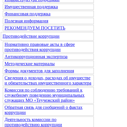
Имущественная поддержка
Финансовая поддержка
Полезная информация
РЕКОМЕНДУЕМ ПОСЕТИТЬ
Противодействие коррупции
Нормативно правовые акты в сфере
противодействия коррупции
Антикоррупционная экспертиза
Методические материалы
Формы документов для заполнения
Сведения о доходах, расходах об имуществе
и обязательствах имущественного характера
Комиссия по соблюдению требований к
служебному поведению муниципальных
служащих МО «Теучежский район»
Обратная связь для сообщений о фактах
коррупции
Деятельность комиссии по
противодействию коррупции