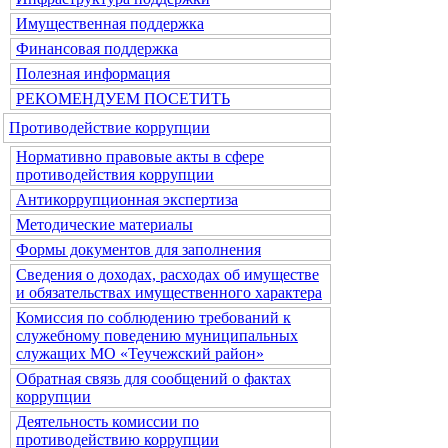
Имущественная поддержка
Финансовая поддержка
Полезная информация
РЕКОМЕНДУЕМ ПОСЕТИТЬ
Противодействие коррупции
Нормативно правовые акты в сфере
противодействия коррупции
Антикоррупционная экспертиза
Методические материалы
Формы документов для заполнения
Сведения о доходах, расходах об имуществе
и обязательствах имущественного характера
Комиссия по соблюдению требований к
служебному поведению муниципальных
служащих МО «Теучежский район»
Обратная связь для сообщений о фактах
коррупции
Деятельность комиссии по
противодействию коррупции