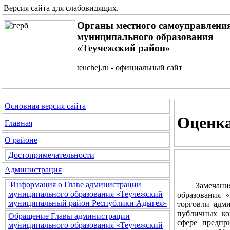
Версия сайта для слабовидящих
.
Органы местного самоуправлени
муниципального образования
«Теучежский район»
teuchej.ru - официальный сайт
Основная версия сайта
Оценка
Главная
О районе
Достопримечательности
Администрация
Информация о Главе администрации
Замечания и
муниципального образования «Теучежский
образования 
муниципальный район Республики Адыгея»
торговли адм
публичных ко
Обращение Главы администрации
сфере предпр
муниципального образования «Теучежский