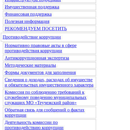
Имущественная поддержка
Финансовая поддержка
Полезная информация
РЕКОМЕНДУЕМ ПОСЕТИТЬ
Противодействие коррупции
Нормативно правовые акты в сфере
противодействия коррупции
Антикоррупционная экспертиза
Методические материалы
Формы документов для заполнения
Сведения о доходах, расходах об имуществе
и обязательствах имущественного характера
Комиссия по соблюдению требований к
служебному поведению муниципальных
служащих МО «Теучежский район»
Обратная связь для сообщений о фактах
коррупции
Деятельность комиссии по
противодействию коррупции