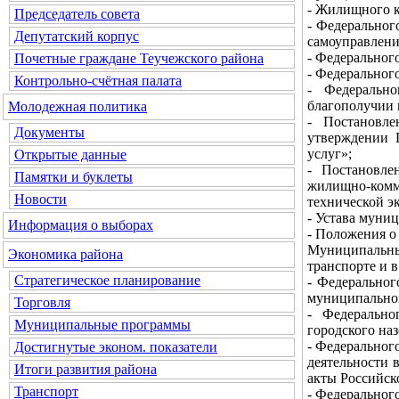
- Жилищного к
Председатель совета
- Федеральног
Депутатский корпус
самоуправлени
- Федеральног
Почетные граждане Теучежского района
- Федерального
Контрольно-счётная палата
- Федеральн
благополучии 
Молодежная политика
- Постановл
Документы
утверждении 
услуг»;
Открытые данные
- Постановле
Памятки и буклеты
жилищно-комм
Новости
технической э
- Устава муни
Информация о выборах
- Положения 
Муниципальный
Экономика района
транспорте и 
Стратегическое планирование
- Федеральног
муниципальном
Торговля
- Федерально
Муниципальные программы
городского на
- Федеральног
Достигнутые эконом. показатели
деятельности 
Итоги развития района
акты Российск
Транспорт
- Федеральног