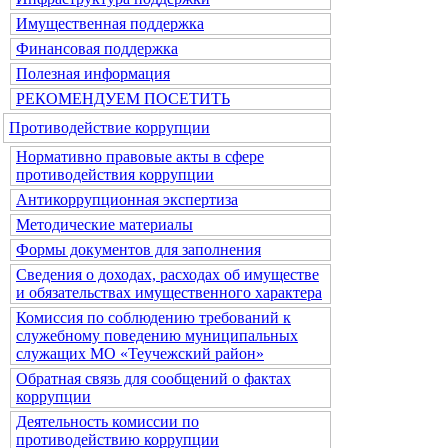
Имущественная поддержка
Финансовая поддержка
Полезная информация
РЕКОМЕНДУЕМ ПОСЕТИТЬ
Противодействие коррупции
Нормативно правовые акты в сфере
противодействия коррупции
Антикоррупционная экспертиза
Методические материалы
Формы документов для заполнения
Сведения о доходах, расходах об имуществе
и обязательствах имущественного характера
Комиссия по соблюдению требований к
служебному поведению муниципальных
служащих МО «Теучежский район»
Обратная связь для сообщений о фактах
коррупции
Деятельность комиссии по
противодействию коррупции