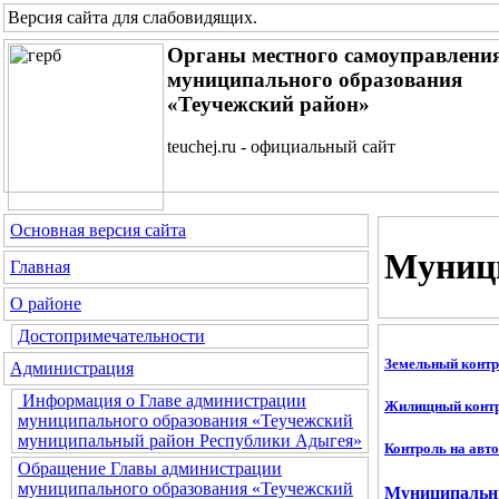
Версия сайта для слабовидящих
.
Органы местного самоуправлени
муниципального образования
«Теучежский район»
teuchej.ru - официальный сайт
Основная версия сайта
Муниц
Главная
О районе
Достопримечательности
Земельный конт
Администрация
Информация о Главе администрации
Жилищный конт
муниципального образования «Теучежский
муниципальный район Республики Адыгея»
Контроль на авт
Обращение Главы администрации
муниципального образования «Теучежский
Муниципальны