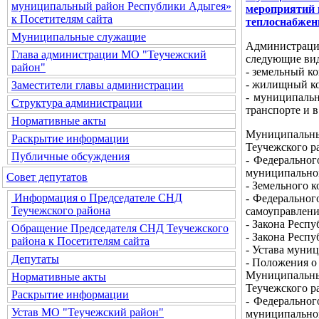
муниципальный район Республики Адыгея»
мероприятий п
к Посетителям сайта
теплоснабжен
Муниципальные служащие
Администрац
Глава администрации МО "Теучежский
следующие вид
район"
- земельный ко
- жилищный ко
Заместители главы администрации
- муниципальн
Структура администрации
транспорте и в
Нормативные акты
Муниципальн
Раскрытие информации
Теучежского р
Публичные обсуждения
- Федеральног
муниципальном
Совет депутатов
- Земельного 
Информация о Председателе СНД
- Федеральног
Теучежского района
самоуправлени
- Закона Респ
Обращение Председателя СНД Теучежского
- Закона Респ
района к Посетителям сайта
- Устава муни
Депутаты
- Положения о
Муниципальн
Нормативные акты
Теучежского р
Раскрытие информации
- Федеральног
Устав МО "Теучежский район"
муниципальном