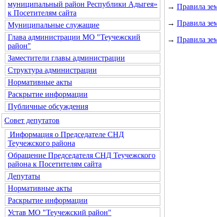
муниципальный район Республики Адыгея»
→
Правила зе
к Посетителям сайта
→
Правила зем
Муниципальные служащие
Глава администрации МО "Теучежский
→
Правила зем
район"
Заместители главы администрации
Структура администрации
Нормативные акты
Раскрытие информации
Публичные обсуждения
Совет депутатов
Информация о Председателе СНД
Теучежского района
Обращение Председателя СНД Теучежского
района к Посетителям сайта
Депутаты
Нормативные акты
Раскрытие информации
Устав МО "Теучежский район"