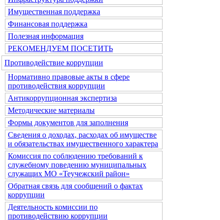
Имущественная поддержка
Финансовая поддержка
Полезная информация
РЕКОМЕНДУЕМ ПОСЕТИТЬ
Противодействие коррупции
Нормативно правовые акты в сфере
противодействия коррупции
Антикоррупционная экспертиза
Методические материалы
Формы документов для заполнения
Сведения о доходах, расходах об имуществе
и обязательствах имущественного характера
Комиссия по соблюдению требований к
служебному поведению муниципальных
служащих МО «Теучежский район»
Обратная связь для сообщений о фактах
коррупции
Деятельность комиссии по
противодействию коррупции