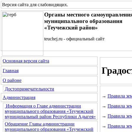
Версия сайта для слабовидящих
.
Органы местного самоуправлени
муниципального образования
«Теучежский район»
teuchej.ru - официальный сайт
Основная версия сайта
Градос
Главная
О районе
Достопримечательности
→
Правила зе
Администрация
→
Правила зем
Информация о Главе администрации
муниципального образования «Теучежский
→
Правила зе
муниципальный район Республики Адыгея»
Обращение Главы администрации
→
Правила зем
муниципального образования «Теучежский