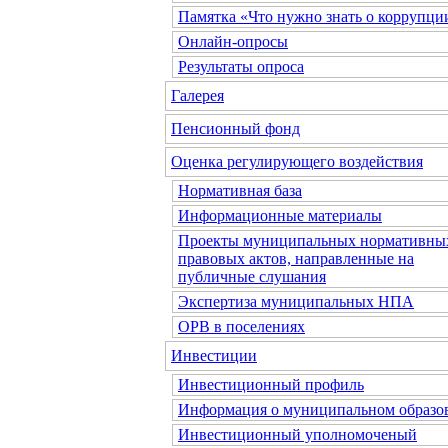
Памятка «Что нужно знать о коррупци
Онлайн-опросы
Результаты опроса
Галерея
Пенсионный фонд
Оценка регулирующего воздействия
Нормативная база
Информационные материалы
Проекты муниципальных нормативны
правовых актов, направленные на
публичные слушания
Экспертиза муниципальных НПА
ОРВ в поселениях
Инвестиции
Инвестиционный профиль
Информация о муниципальном образо
Инвестиционный уполномоченый