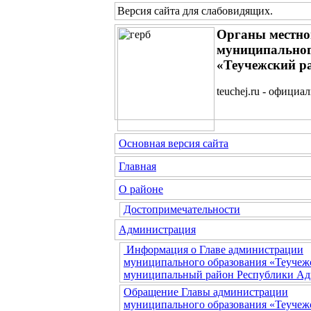
Версия сайта для слабовидящих
.
Органы местно
муниципальног
«Теучежский р
teuchej.ru - официа
Основная версия сайта
Главная
О районе
Достопримечательности
Администрация
Информация о Главе администрации
муниципального образования «Теучеж
муниципальный район Республики Ад
Обращение Главы администрации
муниципального образования «Теучеж