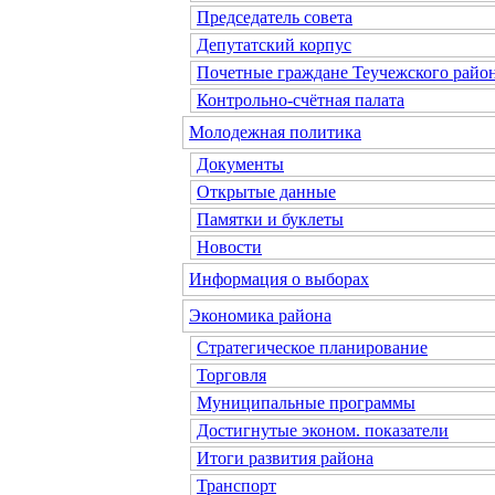
Председатель совета
Депутатский корпус
Почетные граждане Теучежского райо
Контрольно-счётная палата
Молодежная политика
Документы
Открытые данные
Памятки и буклеты
Новости
Информация о выборах
Экономика района
Стратегическое планирование
Торговля
Муниципальные программы
Достигнутые эконом. показатели
Итоги развития района
Транспорт