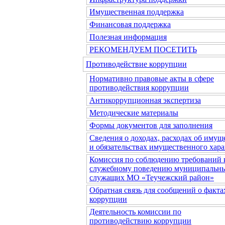
Имущественная поддержка
Финансовая поддержка
Полезная информация
РЕКОМЕНДУЕМ ПОСЕТИТЬ
Противодействие коррупции
Нормативно правовые акты в сфере
противодействия коррупции
Антикоррупционная экспертиза
Методические материалы
Формы документов для заполнения
Сведения о доходах, расходах об имущ
и обязательствах имущественного хара
Комиссия по соблюдению требований 
служебному поведению муниципальн
служащих МО «Теучежский район»
Обратная связь для сообщений о факта
коррупции
Деятельность комиссии по
противодействию коррупции