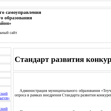
го самоуправления
о образования
айон»
льный сайт
Стандарт развития конку
Администрация муниципального образования «Теуче
ский
опроса в рамках внедрения Стандарта развития конкур
ыгея»
ский