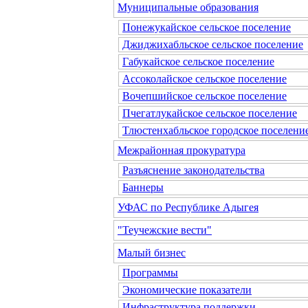
Муниципальные образования
Понежукайское сельское поселение
Джиджихабльское сельское поселение
Габукайское сельское поселение
Ассоколайское сельское поселение
Вочепшийское сельское поселение
Пчегатлукайское сельское поселение
Тлюстенхабльское городское поселени
Межрайонная прокуратура
Разъяснение законодательства
Баннеры
УФАС по Республике Адыгея
"Теучежские вести"
Малый бизнес
Программы
Экономические показатели
Инфраструктура поддержки