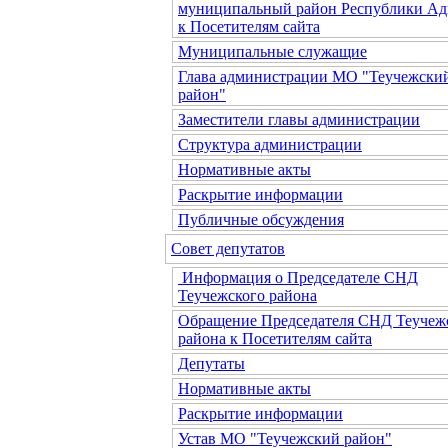
муниципальный район Республики Ад
к Посетителям сайта
Муниципальные служащие
Глава администрации МО "Теучежски
район"
Заместители главы администрации
Структура администрации
Нормативные акты
Раскрытие информации
Публичные обсуждения
Совет депутатов
Информация о Председателе СНД
Теучежского района
Обращение Председателя СНД Теучеж
района к Посетителям сайта
Депутаты
Нормативные акты
Раскрытие информации
Устав МО "Теучежский район"