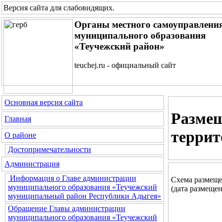
Версия сайта для слабовидящих
.
Органы местного самоуправлени
муниципального образования
«Теучежский район»
teuchej.ru - официальный сайт
Основная версия сайта
Размещ
Главная
террит
О районе
Достопримечательности
Администрация
Информация о Главе администрации
Схема размеще
муниципального образования «Теучежский
(дата размещен
муниципальный район Республики Адыгея»
Обращение Главы администрации
муниципального образования «Теучежский