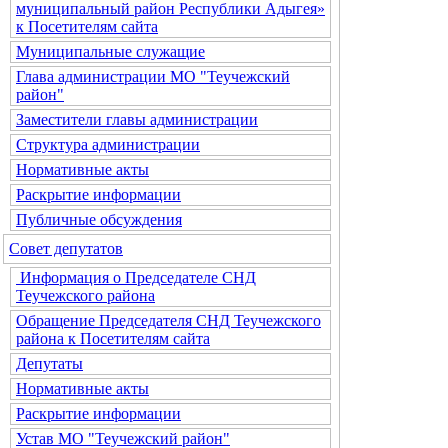
муниципальный район Республики Адыгея»
к Посетителям сайта
Муниципальные служащие
Глава администрации МО "Теучежский
район"
Заместители главы администрации
Структура администрации
Нормативные акты
Раскрытие информации
Публичные обсуждения
Совет депутатов
Информация о Председателе СНД
Теучежского района
Обращение Председателя СНД Теучежского
района к Посетителям сайта
Депутаты
Нормативные акты
Раскрытие информации
Устав МО "Теучежский район"