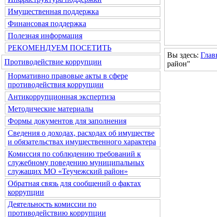
Имущественная поддержка
Финансовая поддержка
Полезная информация
РЕКОМЕНДУЕМ ПОСЕТИТЬ
Вы здесь:
Глав
Противодействие коррупции
район"
Нормативно правовые акты в сфере
противодействия коррупции
Антикоррупционная экспертиза
Методические материалы
Формы документов для заполнения
Сведения о доходах, расходах об имуществе
и обязательствах имущественного характера
Комиссия по соблюдению требований к
служебному поведению муниципальных
служащих МО «Теучежский район»
Обратная связь для сообщений о фактах
коррупции
Деятельность комиссии по
противодействию коррупции