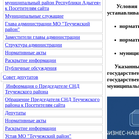
муниципальный район Республики Адыгея»
Условия и
к Посетителям сайта
устанавлива
Муниципальные служащие
Глава администрации МО "Теучежский
нормат
район"
Заместители главы администрации
нормат
Структура администрации
муници
Нормативные акты
Раскрытие информации
Указанные 
Публичные обсуждения
государст
Совет депутатов
государств
муниципаль
Информация о Председателе СНД
Теучежского района
Обращение Председателя СНД Теучежского
района к Посетителям сайта
Депутаты
Нормативные акты
Раскрытие информации
Устав МО "Теучежский район"