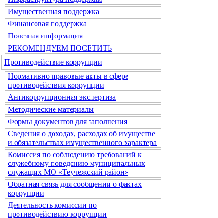
Имущественная поддержка
Финансовая поддержка
Полезная информация
РЕКОМЕНДУЕМ ПОСЕТИТЬ
Противодействие коррупции
Нормативно правовые акты в сфере
противодействия коррупции
Антикоррупционная экспертиза
Методические материалы
Формы документов для заполнения
Сведения о доходах, расходах об имуществе
и обязательствах имущественного характера
Комиссия по соблюдению требований к
служебному поведению муниципальных
служащих МО «Теучежский район»
Обратная связь для сообщений о фактах
коррупции
Деятельность комиссии по
противодействию коррупции