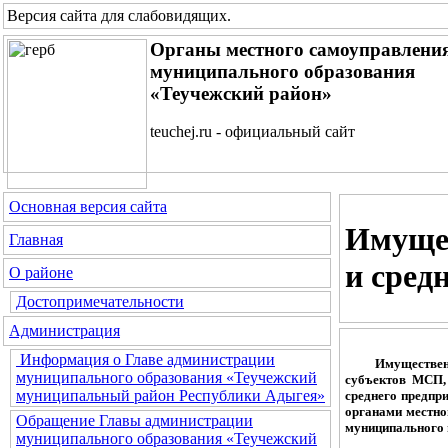
Версия сайта для слабовидящих
.
Органы местного самоуправлени
муниципального образования
«Теучежский район»
teuchej.ru - официальный сайт
Основная версия сайта
Имущес
Главная
и сред
О районе
Достопримечательности
Администрация
Информация о Главе администрации
Имущественная
муниципального образования «Теучежский
субъектов МСП,
муниципальный район Республики Адыгея»
среднего предпр
органами местног
Обращение Главы администрации
муниципального 
муниципального образования «Теучежский