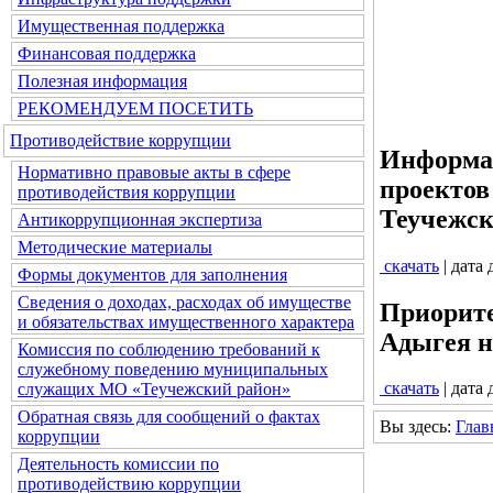
Имущественная поддержка
Финансовая поддержка
Полезная информация
РЕКОМЕНДУЕМ ПОСЕТИТЬ
Противодействие коррупции
Информац
Нормативно правовые акты в сфере
проектов
противодействия коррупции
Теучежск
Антикоррупционная экспертиза
Методические материалы
скачать
| дата
Формы документов для заполнения
Сведения о доходах, расходах об имуществе
Приорите
и обязательствах имущественного характера
Адыгея на
Комиссия по соблюдению требований к
служебному поведению муниципальных
скачать
| дата
служащих МО «Теучежский район»
Обратная связь для сообщений о фактах
Вы здесь:
Глав
коррупции
Деятельность комиссии по
противодействию коррупции