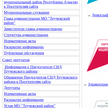
муниципальный район Республики Адыгея»
к Посетителям сайта
Муниципальные служащие
→
Демогра
Глава администрации МО "Теучежский
район"
Заместители главы администрации
Структура администрации
Нормативные акты
Раскрытие информации
Публичные обсуждения
Совет депутатов
Информация о Председателе СНД
Теучежского района
Обращение Председателя СНД Теучежского
района к Посетителям сайта
→
Здравоохра
Депутаты
Нормативные акты
Раскрытие информации
Устав МО "Теучежский район"