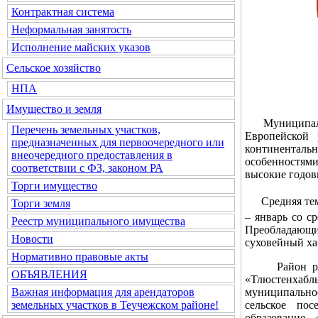
Контрактная система
Неформальная занятость
Исполнение майских указов
Сельское хозяйство
НПА
Имущество и земля
Муниципально
Перечень земельных участков,
Европейской 
предназначенных для первоочередного или
континентал
внеочередного предоставления в
особенностями
соответствии с ФЗ, законом РА
высокие годов
Торги имущество
Средняя темпе
Торги земля
– январь со с
Реестр муниципального имущества
Преобладающим
Новости
суховейный ха
Нормативно правовые акты
Район разде
ОБЪЯВЛЕНИЯ
«Тлюстенхабль
Важная информация для арендаторов
муниципальное
земельных участков в Теучежском районе!
сельское пос
образование 