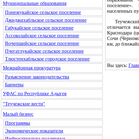
Муниципальные образования
поселение». 
населенных пу
Понежукайское сельское поселение
Джиджихабльское сельское поселение
Теучежский р
отличается в
Габукайское сельское поселение
Краснодара (ц
Ассоколайское сельское поселение
Сочи (Черномо
Вочепшийское сельское поселение
км, до ближай
Пчегатлукайское сельское поселение
Тлюстенхабльское городское поселение
Вы здесь:
Глав
Межрайонная прокуратура
Разъяснение законодательства
Баннеры
УФАС по Республике Адыгея
"Теучежские вести"
Малый бизнес
Программы
Экономические показатели
Инфраструктура поддержки