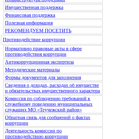
Имущественная поддержка
Финансовая поддержка
Полезная информация
РЕКОМЕНДУЕМ ПОСЕТИТЬ
Противодействие коррупции
Нормативно правовые акты в сфере
противодействия коррупции
Антикоррупционная экспертиза
Методические материалы
Формы документов для заполнения
Сведения о доходах, расходах об имуществе
и обязательствах имущественного характера
Комиссия по соблюдению требований к
служебному поведению муниципальных
служащих МО «Теучежский район»
Обратная связь для сообщений о фактах
коррупции
Деятельность комиссии по
противодействию коррупции