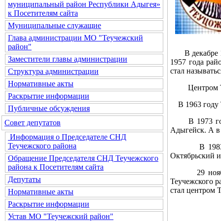
муниципальный район Республики Адыгея»
к Посетителям сайта
Муниципальные служащие
Глава администрации МО "Теучежский
район"
В декабре 195
Заместители главы администрации
1957 года рай
стал называть
Структура администрации
Нормативные акты
Центром Теуч
Раскрытие информации
В 1963 году Т
Публичные обсуждения
В 1973 году 
Совет депутатов
Адыгейск. А в 
Информация о Председателе СНД
Теучежского района
В 1983 году 
Октябрьский и
Обращение Председателя СНД Теучежского
района к Посетителям сайта
29 ноября 2
Депутаты
Теучежского р
стал центром 
Нормативные акты
Раскрытие информации
Устав МО "Теучежский район"