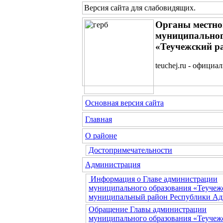
Версия сайта для слабовидящих
.
Органы местно
муниципальног
«Теучежский р
teuchej.ru - официа
Основная версия сайта
Главная
О районе
Достопримечательности
Администрация
Информация о Главе администрации
муниципального образования «Теучеж
муниципальный район Республики Ад
Обращение Главы администрации
муниципального образования «Теучеж