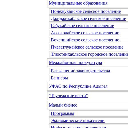
Муниципальные образования
Понежукайское сельское поселение
Джиджихабльское сельское поселение
Габукайское сельское поселение
Ассоколайское сельское поселение
Вочепшийское сельское поселение
Пчегатлукайское сельское поселение
Тлюстенхабльское городское поселени
Межрайонная прокуратура
Разъяснение законодательства
Баннеры
УФАС по Республике Адыгея
"Теучежские вести"
Малый бизнес
Программы
Экономические показатели
Инфраструктура поддержки