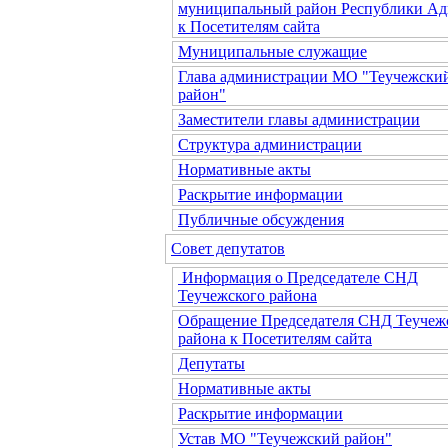
муниципальный район Республики Ад
к Посетителям сайта
Муниципальные служащие
Глава администрации МО "Теучежски
район"
Заместители главы администрации
Структура администрации
Нормативные акты
Раскрытие информации
Публичные обсуждения
Совет депутатов
Информация о Председателе СНД
Теучежского района
Обращение Председателя СНД Теучеж
района к Посетителям сайта
Депутаты
Нормативные акты
Раскрытие информации
Устав МО "Теучежский район"