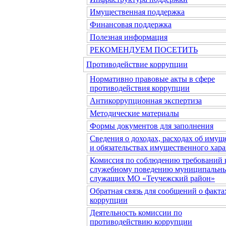
Имущественная поддержка
Финансовая поддержка
Полезная информация
РЕКОМЕНДУЕМ ПОСЕТИТЬ
Противодействие коррупции
Нормативно правовые акты в сфере
противодействия коррупции
Антикоррупционная экспертиза
Методические материалы
Формы документов для заполнения
Сведения о доходах, расходах об имущ
и обязательствах имущественного хара
Комиссия по соблюдению требований 
служебному поведению муниципальн
служащих МО «Теучежский район»
Обратная связь для сообщений о факта
коррупции
Деятельность комиссии по
противодействию коррупции