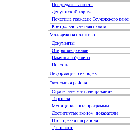
Председатель совета
Депутатский корпус
Почетные граждане Теучежского райо
Контрольно-счётная палата
Молодежная политика
Документы
Открытые данные
Памятки и буклеты
Новости
Информация о выборах
Экономика района
Стратегическое планирование
Торговля
Муниципальные программы
Достигнутые эконом. показатели
Итоги развития района
Транспорт