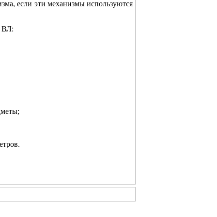
зма, если эти механизмы используются
 ВЛ:
дметы;
етров.