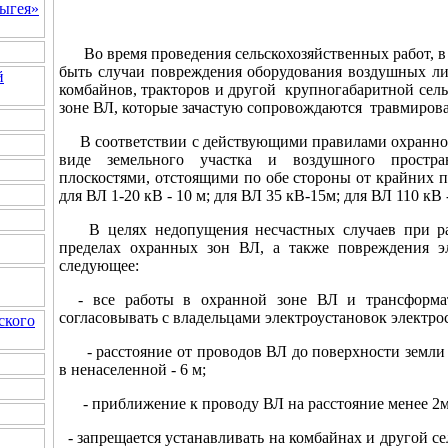
ыгея»
Во время проведения сельскохозяйственных работ, в 
быть случаи повреждения оборудования воздушных ли
й
комбайнов, тракторов и другой крупногабаритной сель
зоне ВЛ, которые зачастую сопровождаются травмиров
В соответствии с действующими правилами охранной 
виде земельного участка и воздушного простран
плоскостями, отстоящими по обе стороны от крайних п
для ВЛ 1-20 кВ - 10 м; для ВЛ 35 кВ-15м; для ВЛ 110 кВ 
В целях недопущения несчастных случаев при раб
пределах охранных зон ВЛ, а также повреждения э
следующее:
- все работы в охранной зоне ВЛ и трансформат
согласовывать с владельцами электроустановок электр
ского
- расстояние от проводов ВЛ до поверхности земли в
в ненаселенной - 6 м;
- приближение к проводу ВЛ на расстояние менее 2м
- запрещается устанавливать на комбайнах и другой с