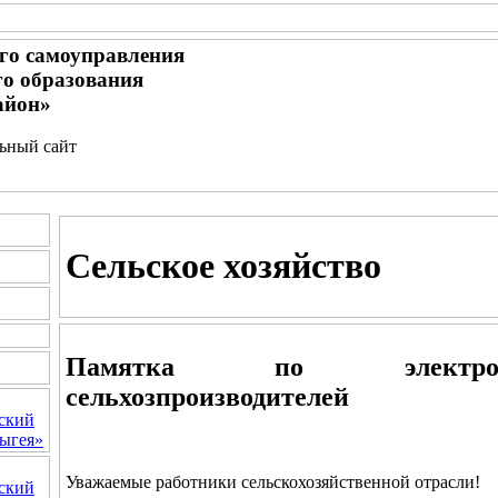
го самоуправления
о образования
айон»
льный сайт
Сельское хозяйство
Памятка по электроб
сельхозпроизводителей
ский
ыгея»
Уважаемые работники сельскохозяйственной отрасли!
ский