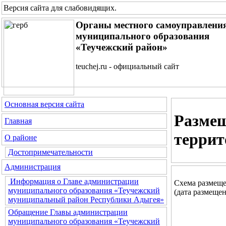
Версия сайта для слабовидящих
.
Органы местного самоуправлени
муниципального образования
«Теучежский район»
teuchej.ru - официальный сайт
Основная версия сайта
Размещ
Главная
террит
О районе
Достопримечательности
Администрация
Информация о Главе администрации
Схема размеще
муниципального образования «Теучежский
(дата размещен
муниципальный район Республики Адыгея»
Обращение Главы администрации
муниципального образования «Теучежский