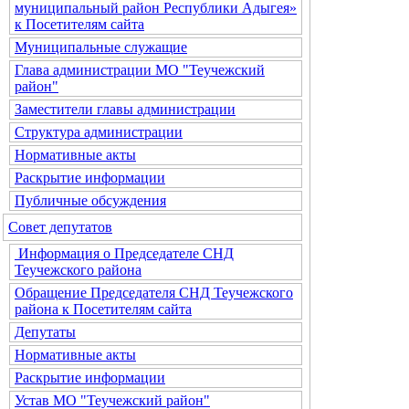
муниципальный район Республики Адыгея»
к Посетителям сайта
Муниципальные служащие
Глава администрации МО "Теучежский
район"
Заместители главы администрации
Структура администрации
Нормативные акты
Раскрытие информации
Публичные обсуждения
Совет депутатов
Информация о Председателе СНД
Теучежского района
Обращение Председателя СНД Теучежского
района к Посетителям сайта
Депутаты
Нормативные акты
Раскрытие информации
Устав МО "Теучежский район"