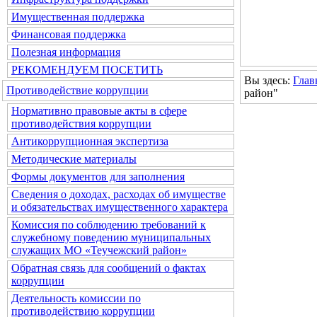
Имущественная поддержка
Финансовая поддержка
Полезная информация
РЕКОМЕНДУЕМ ПОСЕТИТЬ
Вы здесь:
Глав
Противодействие коррупции
район"
Нормативно правовые акты в сфере
противодействия коррупции
Антикоррупционная экспертиза
Методические материалы
Формы документов для заполнения
Сведения о доходах, расходах об имуществе
и обязательствах имущественного характера
Комиссия по соблюдению требований к
служебному поведению муниципальных
служащих МО «Теучежский район»
Обратная связь для сообщений о фактах
коррупции
Деятельность комиссии по
противодействию коррупции