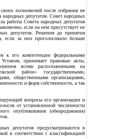
 своих полномочий после избрания не
та народных депутатов. Совет народных
ала работы Совета народных депутатов
авомочно, если на нем присутствует не
ных депутатов. Решения до принятия
, если за них проголосовало больше
ым к его компетенции федеральными
 Уставом, принимает правовые акты,
полнения всеми расположенными на
ежский район» государственными,
ами, общественными организациями,
ненности и форм собственности, а так
улирующий вопросы его организации и
голосов от установленной численности
ого опубликования (обнародования)
тов.
дных депутатов предусматриваются в
кой в соответствии с классификацией