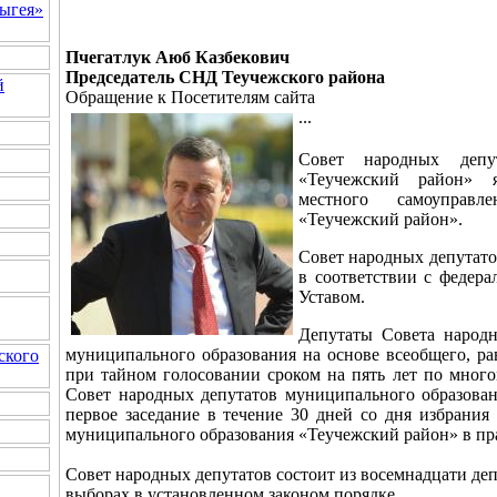
ыгея»
Пчегатлук Аюб Казбекович
Председатель СНД Теучежского района
й
Обращение к Посетителям сайта
...
Совет народных депут
«Теучежский район» я
местного самоуправл
«Теучежский район».
Совет народных депутато
в соответствии с федер
Уставом.
Депутаты Совета народн
муниципального образования на основе всеобщего, ра
ского
при тайном голосовании сроком на пять лет по мног
Совет народных депутатов муниципального образован
первое заседание в течение 30 дней со дня избрания
муниципального образования «Теучежский район» в пр
Совет народных депутатов состоит из восемнадцати де
выборах в установленном законом порядке.