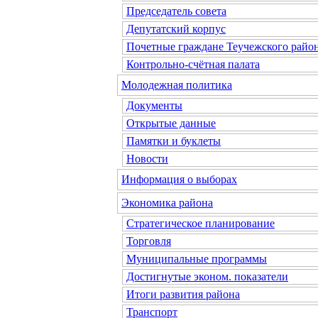
Председатель совета
Депутатский корпус
Почетные граждане Теучежского райо
Контрольно-счётная палата
Молодежная политика
Документы
Открытые данные
Памятки и буклеты
Новости
Информация о выборах
Экономика района
Стратегическое планирование
Торговля
Муниципальные программы
Достигнутые эконом. показатели
Итоги развития района
Транспорт