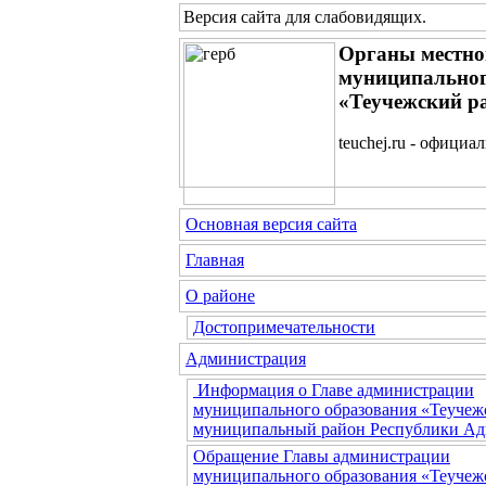
Версия сайта для слабовидящих
.
Органы местно
муниципальног
«Теучежский р
teuchej.ru - официа
Основная версия сайта
Главная
О районе
Достопримечательности
Администрация
Информация о Главе администрации
муниципального образования «Теучеж
муниципальный район Республики Ад
Обращение Главы администрации
муниципального образования «Теучеж