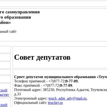
го самоуправления
о образования
айон»
льный сайт
Совет депутатов
Срвет депутатов муниципального образования «Теу
Телефон приёмной - +7(877-72)
9-77-09
,
Факс приёмной - +7(877-72)
9-77-09
.
Почтовый адрес: 385230, Республика Адыгея, Теучежски
ский
д.33
ыгея»
Электронный адрес:
teuch_adm_ady@mail.ru
,
Официальный сайт:
teuchej.ru
ский