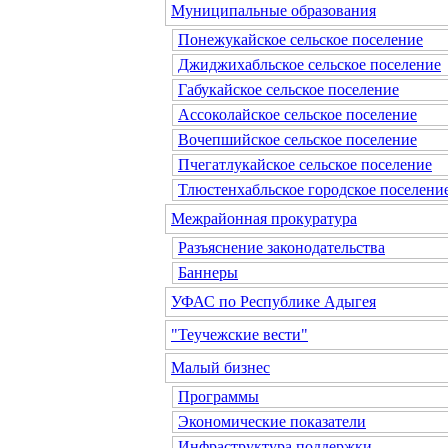
Муниципальные образования
Понежукайское сельское поселение
Джиджихабльское сельское поселение
Габукайское сельское поселение
Ассоколайское сельское поселение
Вочепшийское сельское поселение
Пчегатлукайское сельское поселение
Тлюстенхабльское городское поселени
Межрайонная прокуратура
Разъяснение законодательства
Баннеры
УФАС по Республике Адыгея
"Теучежские вести"
Малый бизнес
Программы
Экономические показатели
Инфраструктура поддержки