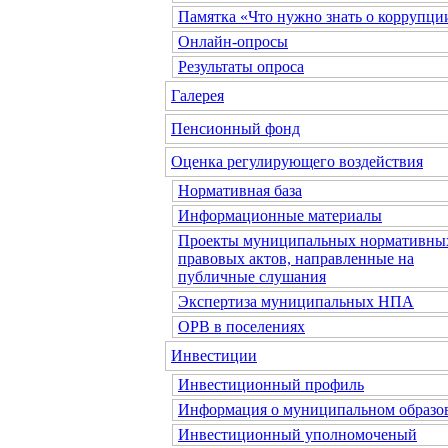
Памятка «Что нужно знать о коррупци
Онлайн-опросы
Результаты опроса
Галерея
Пенсионный фонд
Оценка регулирующего воздействия
Нормативная база
Информационные материалы
Проекты муниципальных нормативны
правовых актов, направленные на
публичные слушания
Экспертиза муниципальных НПА
ОРВ в поселениях
Инвестиции
Инвестиционный профиль
Информация о муниципальном образо
Инвестиционный уполномоченый