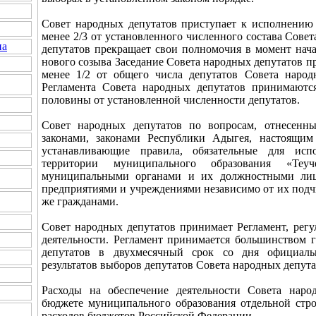
Совет народных депутатов приступает к исполнению
менее 2/3 от установленного численного состава Сове
на
депутатов прекращает свои полномочия в момент нач
нового созыва Заседание Совета народных депутатов пр
менее 1/2 от общего числа депутатов Совета народ
Регламента Совета народных депутатов принимаются
половины от установленной численности депутатов.
Совет народных депутатов по вопросам, отнесенн
законами, законами Республики Адыгея, настоящим
устанавливающие правила, обязательные для ис
территории муниципального образования «Теуч
муниципальными органами и их должностными лиц
предприятиями и учреждениями независимо от их подчи
же гражданами.
Совет народных депутатов принимает Регламент, рег
деятельности. Регламент принимается большинством 
депутатов в двухмесячный срок со дня официальн
результатов выборов депутатов Совета народных депута
Расходы на обеспечение деятельности Совета наро
бюджете муниципального образования отдельной стро
расходов бюджетов Российской Федерации.