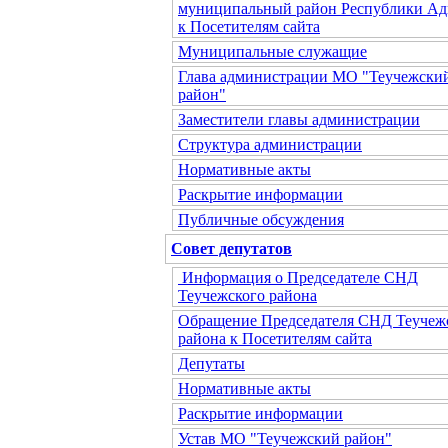
муниципальный район Республики Ад
к Посетителям сайта
Муниципальные служащие
Глава администрации МО "Теучежски
район"
Заместители главы администрации
Структура администрации
Нормативные акты
Раскрытие информации
Публичные обсуждения
Совет депутатов
Информация о Председателе СНД
Теучежского района
Обращение Председателя СНД Теучеж
района к Посетителям сайта
Депутаты
Нормативные акты
Раскрытие информации
Устав МО "Теучежский район"