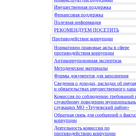
Имущественная поддержка
Финансовая поддержка
Полезная информация
РЕКОМЕНДУЕМ ПОСЕТИТЬ
Противодействие коррупции
Нормативно правовые акты в сфере
противодействия коррупции
Антикоррупционная экспертиза
Методические материалы
Формы документов для заполнения
Сведения о доходах, расходах об имущ
и обязательствах имущественного хара
Комиссия по соблюдению требований 
служебному поведению муниципальн
служащих МО «Теучежский район»
Обратная связь для сообщений о факта
коррупции
Деятельность комиссии по
противодействию коррупции