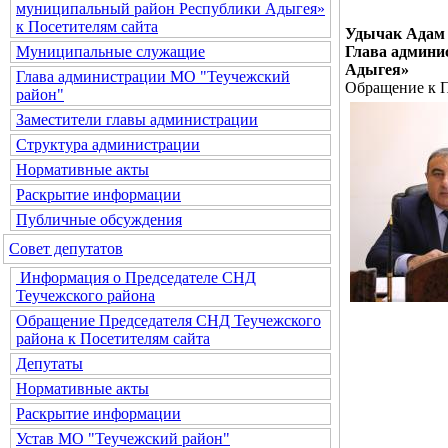
муниципальный район Республики Адыгея»
к Посетителям сайта
Удычак Адам 
Глава админи
Муниципальные служащие
Адыгея»
Глава администрации МО "Теучежский
Обращение к П
район"
Заместители главы администрации
Структура администрации
Нормативные акты
Раскрытие информации
Публичные обсуждения
Совет депутатов
Информация о Председателе СНД
Теучежского района
Обращение Председателя СНД Теучежского
района к Посетителям сайта
Депутаты
Нормативные акты
Раскрытие информации
Устав МО "Теучежский район"