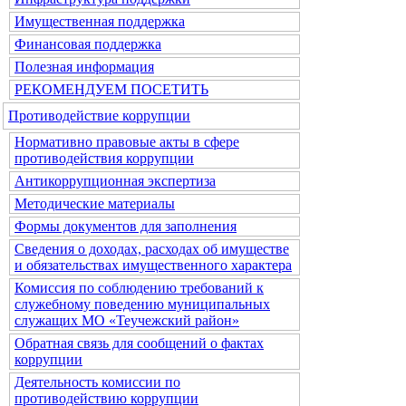
Имущественная поддержка
Финансовая поддержка
Полезная информация
РЕКОМЕНДУЕМ ПОСЕТИТЬ
Противодействие коррупции
Нормативно правовые акты в сфере
противодействия коррупции
Антикоррупционная экспертиза
Методические материалы
Формы документов для заполнения
Сведения о доходах, расходах об имуществе
и обязательствах имущественного характера
Комиссия по соблюдению требований к
служебному поведению муниципальных
служащих МО «Теучежский район»
Обратная связь для сообщений о фактах
коррупции
Деятельность комиссии по
противодействию коррупции