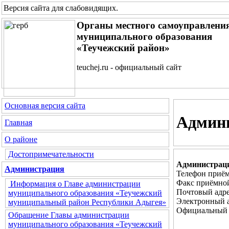
Версия сайта для слабовидящих
.
Органы местного самоуправлени
муниципального образования
«Теучежский район»
teuchej.ru - официальный сайт
Основная версия сайта
Админ
Главная
О районе
Достопримечательности
Администраци
Администрация
Телефон приём
Факс приёмной
Информация о Главе администрации
Почтовый адре
муниципального образования «Теучежский
Электронный 
муниципальный район Республики Адыгея»
Официальный 
Обращение Главы администрации
муниципального образования «Теучежский