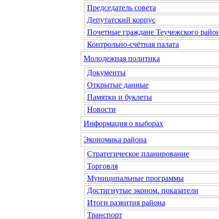
Председатель совета
Депутатский корпус
Почетные граждане Теучежского райо
Контрольно-счётная палата
Молодежная политика
Документы
Открытые данные
Памятки и буклеты
Новости
Информация о выборах
Экономика района
Стратегическое планирование
Торговля
Муниципальные программы
Достигнутые эконом. показатели
Итоги развития района
Транспорт