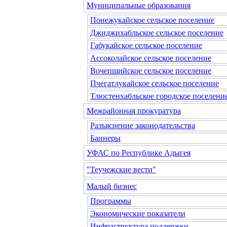
Муниципальные образования
Понежукайское сельское поселение
Джиджихабльское сельское поселение
Габукайское сельское поселение
Ассоколайское сельское поселение
Вочепшийское сельское поселение
Пчегатлукайское сельское поселение
Тлюстенхабльское городское поселени
Межрайонная прокуратура
Разъяснение законодательства
Баннеры
УФАС по Республике Адыгея
"Теучежские вести"
Малый бизнес
Программы
Экономические показатели
Инфраструктура поддержки