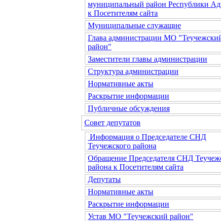
муниципальный район Республики Ад
к Посетителям сайта
Муниципальные служащие
Глава администрации МО "Теучежски
район"
Заместители главы администрации
Структура администрации
Нормативные акты
Раскрытие информации
Публичные обсуждения
Совет депутатов
Информация о Председателе СНД
Теучежского района
Обращение Председателя СНД Теучеж
района к Посетителям сайта
Депутаты
Нормативные акты
Раскрытие информации
Устав МО "Теучежский район"