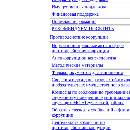
Имущественная поддержка
Финансовая поддержка
Полезная информация
РЕКОМЕНДУЕМ ПОСЕТИТЬ
Противодействие коррупции
Нормативно правовые акты в сфере
противодействия коррупции
Антикоррупционная экспертиза
Методические материалы
Формы документов для заполнения
Сведения о доходах, расходах об имущ
и обязательствах имущественного хара
Комиссия по соблюдению требований 
служебному поведению муниципальн
служащих МО «Теучежский район»
Обратная связь для сообщений о факта
коррупции
Деятельность комиссии по
противодействию коррупции