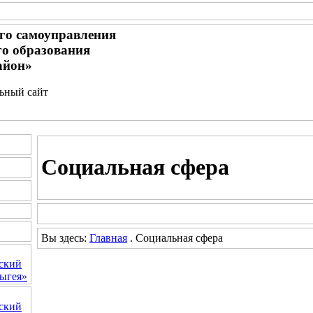
го самоуправления
о образования
айон»
льный сайт
Социальная сфера
Вы здесь:
Главная
. Социальная сфера
ский
ыгея»
ский