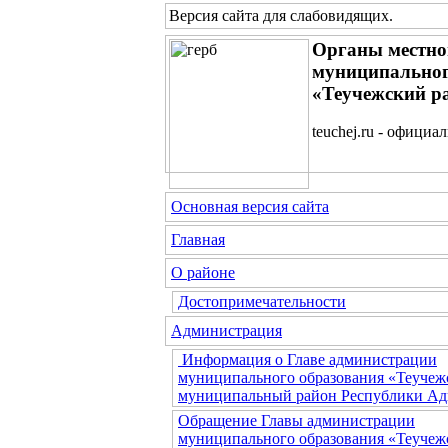
Версия сайта для слабовидящих
.
Органы местно
муниципальног
«Теучежский р
teuchej.ru - официа
Основная версия сайта
Главная
О районе
Достопримечательности
Администрация
Информация о Главе администрации
муниципального образования «Теучеж
муниципальный район Республики Ад
Обращение Главы администрации
муниципального образования «Теучеж