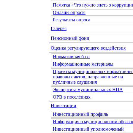
Памятка «Что нужно знать о коррупци
Онлайн-опросы
Результаты опроса
Галерея
Пенсионный фонд
Оценка регулирующего воздействия
Нормативная база
Информационные материалы
Проекты муниципальных нормативны
правовых актов, направленные на
публичные слушания
Экспертиза муниципальных НПА
ОРВ в поселениях
Инвестиции
Инвестиционный профиль
Информация о муниципальном образо
Инвестиционный уполномоченый