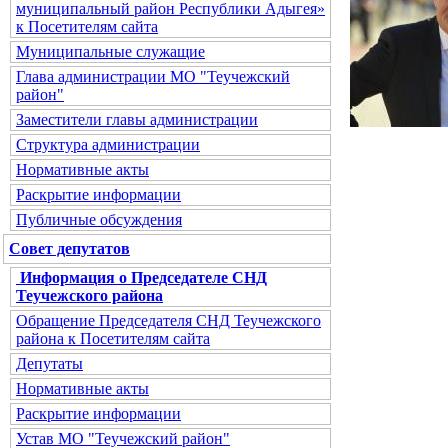
муниципальный район Республики Адыгея»
к Посетителям сайта
Муниципальные служащие
Глава администрации МО "Теучежский
район"
Заместители главы администрации
Структура администрации
Нормативные акты
Раскрытие информации
Публичные обсуждения
Совет депутатов
Информация о Председателе СНД
Теучежского района
Обращение Председателя СНД Теучежского
района к Посетителям сайта
Депутаты
Нормативные акты
Раскрытие информации
Устав МО "Теучежский район"