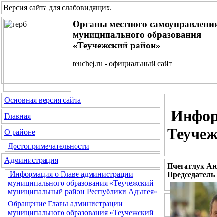
Версия сайта для слабовидящих
.
Органы местного самоуправлени
муниципального образования
«Теучежский район»
teuchej.ru - официальный сайт
Основная версия сайта
Инфор
Главная
Теучеж
О районе
Достопримечательности
Администрация
Пчегатлук Аю
Информация о Главе администрации
Председатель
муниципального образования «Теучежский
муниципальный район Республики Адыгея»
Обращение Главы администрации
муниципального образования «Теучежский