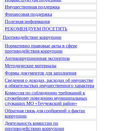
Имущественная поддержка
Финансовая поддержка
Полезная информация
РЕКОМЕНДУЕМ ПОСЕТИТЬ
Противодействие коррупции
Нормативно правовые акты в сфере
противодействия коррупции
Антикоррупционная экспертиза
Методические материалы
Формы документов для заполнения
Сведения о доходах, расходах об имуществе
и обязательствах имущественного характера
Комиссия по соблюдению требований к
служебному поведению муниципальных
служащих МО «Теучежский район»
Обратная связь для сообщений о фактах
коррупции
Деятельность комиссии по
противодействию коррупции